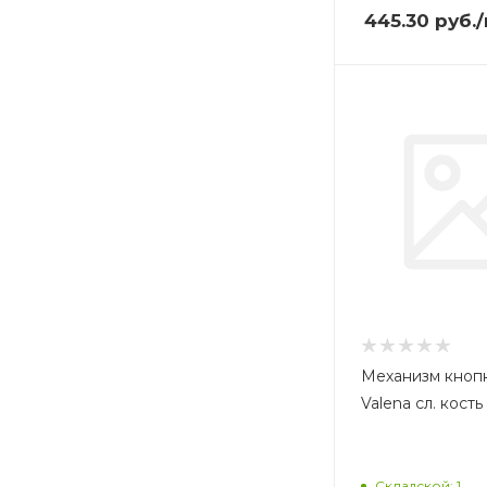
445.30
руб.
Механизм кнопк
Valena сл. кость
Складской: 1