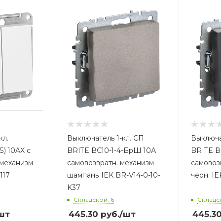
кл.
Выключатель 1-кл. СП
Выключа
 5) 10AX с
BRITE ВС10-1-4-БрШ 10А
BRITE В
 механизм
самовозвратн. механизм
самовоз
117
шампань IEK BR-V14-0-10-
черн. IE
K37
Складской: 6
Складск
шт
445.30
руб.
/шт
445.3