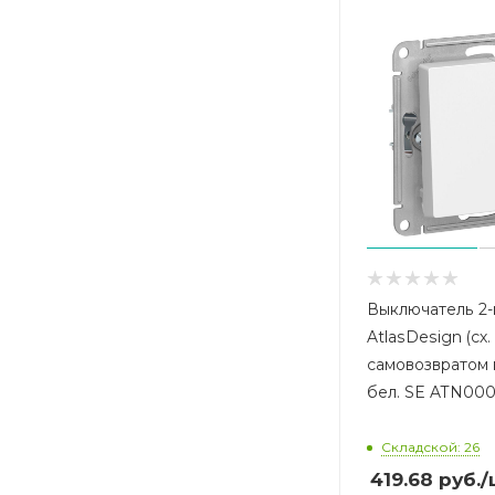
Выключатель 2-
AtlasDesign (сх.
самовозвратом
бел. SE ATN000
Складской: 26
419.68
руб.
/