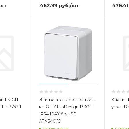
/шт
462.99
руб.
/шт
476.41
и 1-м СП
Выключатель кнопочный 1-
Кнопка 1
 IEK 774311
кл. ОП AtlasDesign PROFI
уголь D
IP54 10АХ бел. SE
ATN540115
Складской: 24
Складск