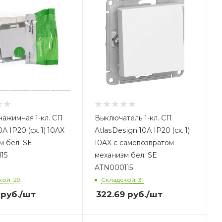
нажимная 1-кл. СП
Выключатель 1-кл. СП
0А IP20 (сх. 1) 10AX
AtlasDesign 10А IP20 (сх. 1)
м бел. SE
10AX с самовозвратом
15
механизм бел. SE
ATN000115
ой: 29
Складской: 31
руб.
/шт
322.69
руб.
/шт