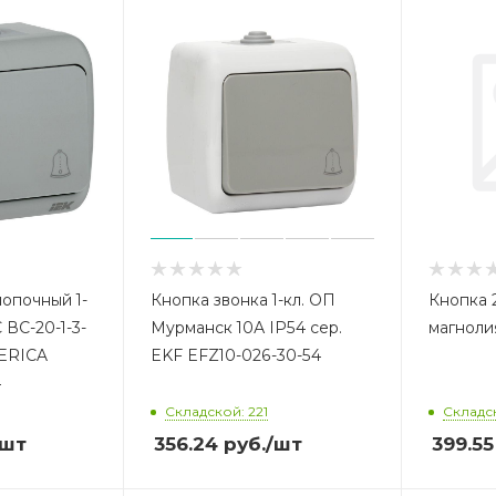
опочный 1-
Кнопка звонка 1-кл. ОП
Кнопка 2
 ВС-20-1-3-
Мурманск 10А IP54 сер.
магноли
NERICA
EKF EFZ10-026-30-54
4
Складской: 221
Складск
/шт
356.24
руб.
/шт
399.55