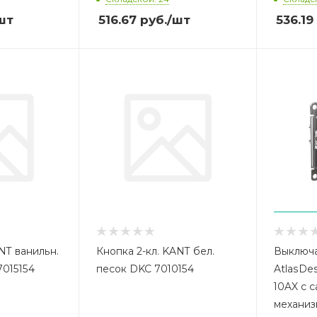
шт
516.67
руб.
/шт
536.19
NT ванильн.
Кнопка 2-кл. KANT бел.
Выключа
015154
песок DKC 7010154
AtlasDes
10AX с 
механиз