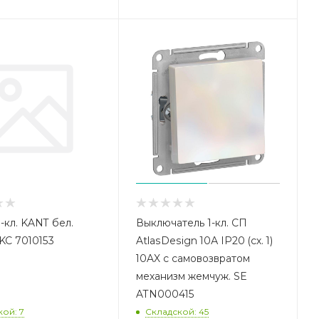
-кл. KANT бел.
Выключатель 1-кл. СП
KC 7010153
AtlasDesign 10А IP20 (сх. 1)
10AX с самовозвратом
механизм жемчуж. SE
ATN000415
ой: 7
Складской: 45