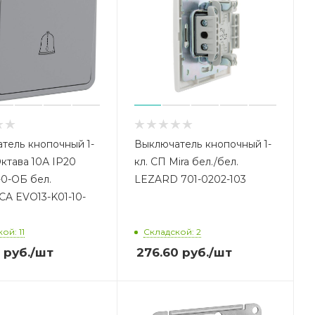
тель кнопочный 1-
Выключатель кнопочный 1-
Октава 10А IP20
кл. СП Mira бел./бел.
-0-ОБ бел.
LEZARD 701-0202-103
A EVO13-K01-10-
ой: 11
Складской: 2
руб.
/шт
276.60
руб.
/шт