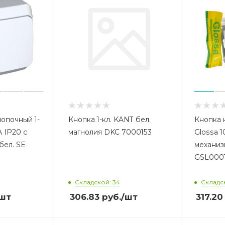
опочный 1-
Кнопка 1-кл. KANT бел.
Кнопка 
 IP20 с
магнолия DKC 7000153
Glossa 1
бел. SE
механиз
GSL0001
Складской: 34
Складск
шт
306.83
руб.
/шт
317.20