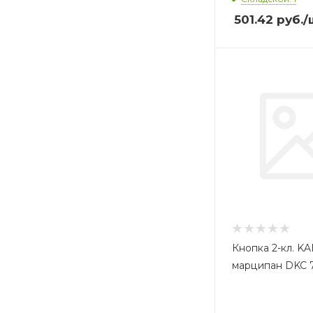
501.42
руб.
/
Кнопка 2-кл. KA
марципан DKC 7