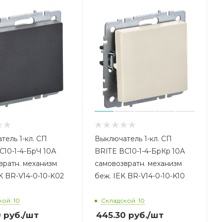
тель 1-кл. СП
Выключатель 1-кл. СП
С10-1-4-БрЧ 10А
BRITE ВС10-1-4-БрКр 10А
вратн. механизм
самовозвратн. механизм
K BR-V14-0-10-K02
беж. IEK BR-V14-0-10-K10
ой: 10
Складской: 10
0
руб.
/шт
445.30
руб.
/шт