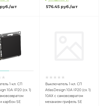
руб.
/шт
576.45
руб.
/шт
тель 1-кл. СП
Выключатель 1-кл. СП
ign 10А IP20 (сх. 1)
AtlasDesign 10А IP20 (сх. 1)
самовозвратом
10AX с самовозвратом
м карбон SE
механизм грифель SE