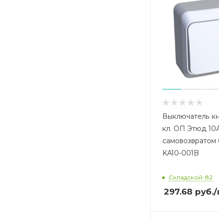
Выключатель кн
кл. ОП Этюд 10А
самовозвратом 
KA10-001B
Складской: 82
297.68
руб.
/