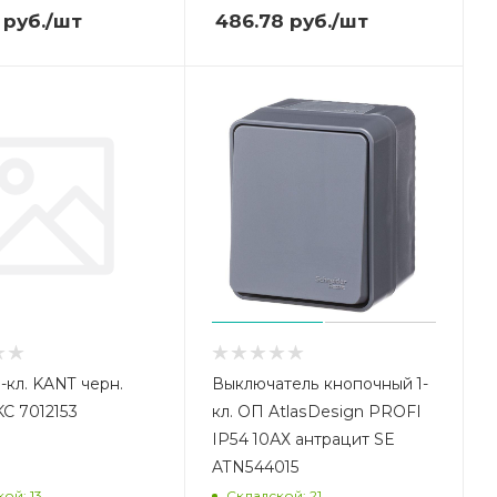
руб.
/шт
486.78
руб.
/шт
-кл. KANT черн.
Выключатель кнопочный 1-
KC 7012153
кл. ОП AtlasDesign PROFI
IP54 10АХ антрацит SE
ATN544015
ой: 13
Складской: 21