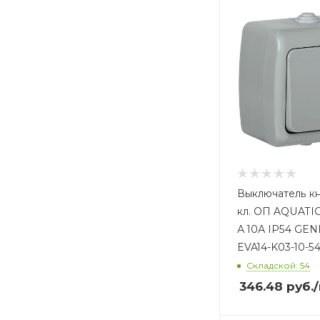
Выключатель кн
кл. ОП AQUATIC
А 10А IP54 GE
EVA14-K03-10-5
Складской: 54
346.48
руб.