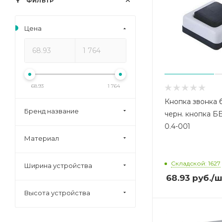
ФИЛЬТР
Цена
68.93
1 764
Кнопка звонка б
Бренд название
черн. кнопка Б
0.4-001
Материал
Складской: 1627
Ширина устройства
68.93
руб.
/ш
Высота устройства