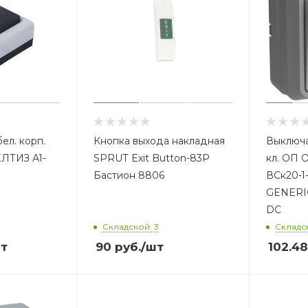
ел. корп.
Кнопка выхода накладная
Выключа
ЕЛТИЗ А1-
SPRUT Exit Button-83P
кл. ОП 
Бастион 8806
ВСк20-1
GENERIC
DC
Складской: 3
Складск
т
90
руб.
/шт
102.48