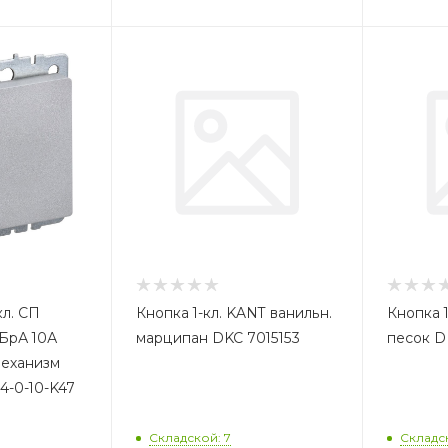
кл. СП
Кнопка 1-кл. KANT ванильн.
Кнопка 1
-БрА 10А
марципан DKC 7015153
песок D
механизм
4-0-10-K47
Складской: 7
Складск