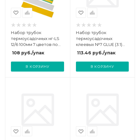
Набор трубок
Набор трубок
термоусадочных нг-LS
термоусадочных
12/6 100мм 7 цветов по
клеевых №7 GLUE (3:1)
3шт IEK UDR10-012-006-
(уп.7шт по 10см) Rexant
108
руб.
/упак
113.46
руб.
/упак
021-S
29-0107
В КОРЗИНУ
В КОРЗИНУ