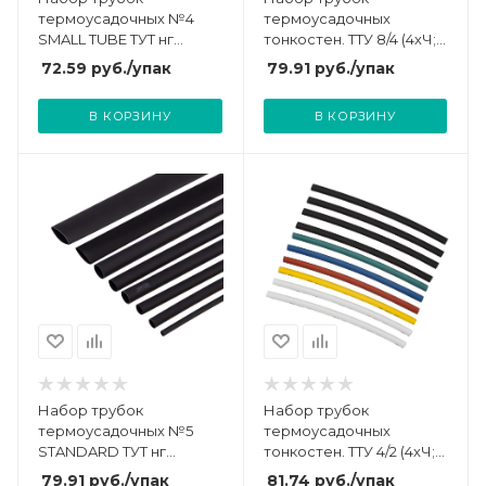
термоусадочных №4
термоусадочных
SMALL TUBE ТУТ нг
тонкостен. ТТУ 8/4 (4хЧ;
(уп.20шт по 10см) Rexant
2хБ; К; С; Ж; З) 10х10см
72.59
руб.
/упак
79.91
руб.
/упак
29-0104
разноцвет. IEK UDRS-D4-
D8-10-10
В КОРЗИНУ
В КОРЗИНУ
Набор трубок
Набор трубок
термоусадочных №5
термоусадочных
STANDARD ТУТ нг
тонкостен. ТТУ 4/2 (4хЧ;
(уп.18шт по 10см) Rexant
2хБ; К; С; Ж; З) 10х10см
79.91
руб.
/упак
81.74
руб.
/упак