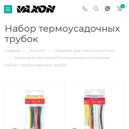
0
Набор термоусадочных
трубок
—
—
Главная
Каталог
Изделия для электромонтажа
—
—
Арматура кабельная/Изоляционные материалы
Набор термоусадочных трубок