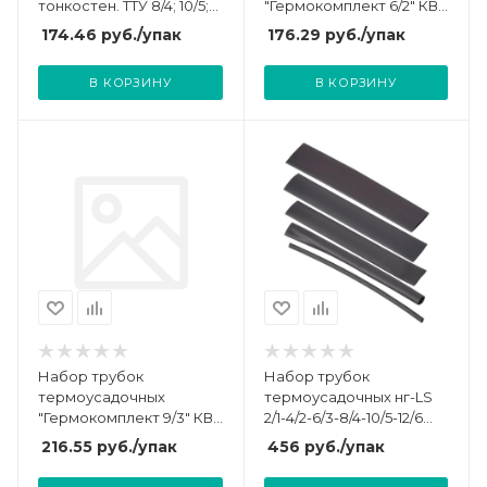
тонкостен. ТТУ 8/4; 10/5;
"Гермокомплект 6/2" КВТ
12/6; 14/7 (ЖЗ; С; К; Ч)
73658
174.46
руб.
/упак
176.29
руб.
/упак
20х8см разноцвет. IEK
UDRS-D8-D14-10-1
В КОРЗИНУ
В КОРЗИНУ
Набор трубок
Набор трубок
термоусадочных
термоусадочных нг-LS
"Гермокомплект 9/3" КВТ
2/1-4/2-6/3-8/4-10/5-12/6
73659
100мм черн. бокс IEK
216.55
руб.
/упак
456
руб.
/упак
UDR10-002-012-105-K02-B