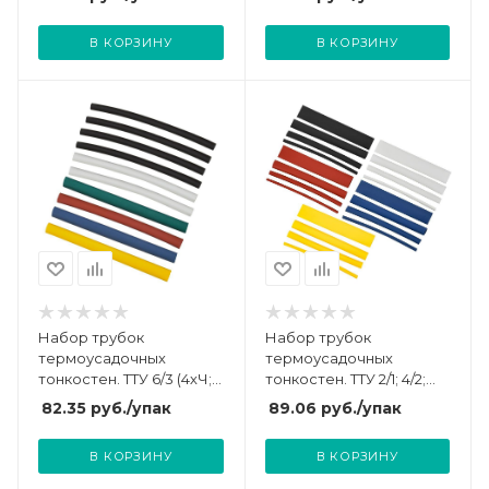
29-0105
разноцвет. IEK UDRS-D2-
D4-10-10
В КОРЗИНУ
В КОРЗИНУ
Набор трубок
Набор трубок
термоусадочных
термоусадочных
тонкостен. ТТУ 6/3 (4хЧ;
тонкостен. ТТУ 2/1; 4/2;
2хБ; К; С; Ж; З) 10х10см
6/3; 8/4 (Ж; С; К; Ч; Б)
82.35
руб.
/упак
89.06
руб.
/упак
разноцвет. IEK UDRS-D3-
20х8см разноцвет. IEK
D6-10-10
UDRS-D2-D8-10-2
В КОРЗИНУ
В КОРЗИНУ