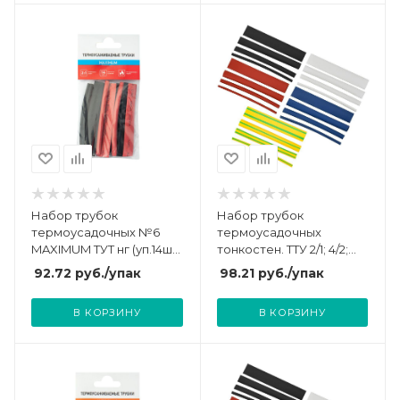
Набор трубок
Набор трубок
термоусадочных №6
термоусадочных
MAXIMUM ТУТ нг (уп.14шт
тонкостен. ТТУ 2/1; 4/2;
по 10см) Rexant 29-0106
6/3; 8/4 (ЖЗ; С; К; Ч)
92.72
руб.
/упак
98.21
руб.
/упак
20х8см разноцвет. IEK
UDRS-D2-D8-10-1
В КОРЗИНУ
В КОРЗИНУ