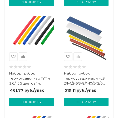
В КОРЗИНУ
В КОРЗИНУ
Набор трубок
Набор трубок
термоусадочных ТУТ нг
термоусадочных нг-LS
3.0/1.5 5 цветов 1м
2/1-4/2-6/3-8/4-10/5-12/6
(уп.50шт) Rexant 29-0152
100мм 6 цветов бокс IEK
461.77
руб.
/упак
519.11
руб.
/упак
UDR10-002-012-105-B
В КОРЗИНУ
В КОРЗИНУ