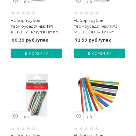
Набор трубок
Набор трубок
термоусадочных №1
термоусадочных №3
AUTO ТУТ нг (уп.10шт по
MULTICOLOR ТУТ нг
10см) Rexant 29-0101
(уп.13шт по10см) Rexant
60.39
руб.
/упак
72.59
руб.
/упак
29-0103
В КОРЗИНУ
В КОРЗИНУ
Набор трубок
Набор трубок