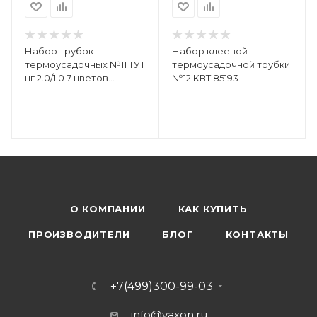
Набор трубок
Набор клеевой
термоусадочных №11 ТУТ
термоусадочной трубки
нг 2.0/1.0 7 цветов
№12 КВТ 85193
(уп.21шт по 10см) Rexant
29-0111
О КОМПАНИИ
КАК КУПИТЬ
ПРОИЗВОДИТЕЛИ
БЛОГ
КОНТАКТЫ
+7(499)300-99-03
info@vaxon.ru