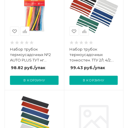
Набор трубок
Набор трубок
термоусадочных №2
термоусадочных
AUTO PLUS ТУТ нг
тонкостен. ТТУ 2/1; 4/2;
(уп.20шт по 10см) Rexant
6/3; 8/4 (З; С; К; Ч) 20х8см
98.82
руб.
/упак
99.43
руб.
/упак
29-0102
разноцвет. IEK UDRS-D2-
D8-10-3
В КОРЗИНУ
В КОРЗИНУ