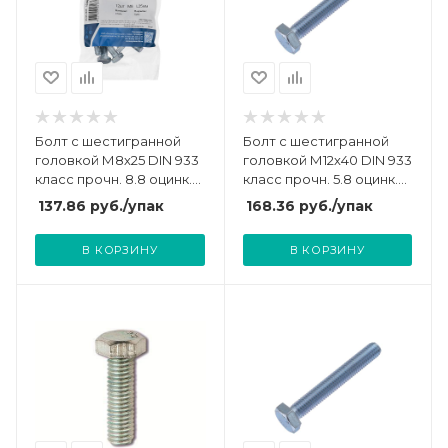
Болт с шестигранной
Болт с шестигранной
головкой М8х25 DIN 933
головкой М12х40 DIN 933
класс прочн. 8.8 оцинк.
класс прочн. 5.8 оцинк.
(пакет) (уп.12шт) Tech-
пакет (уп.10шт)
137.86
руб.
/упак
168.36
руб.
/упак
Krep/Zitar 102968
СТРОЙМЕТИЗ
UTORM3013068
В КОРЗИНУ
В КОРЗИНУ