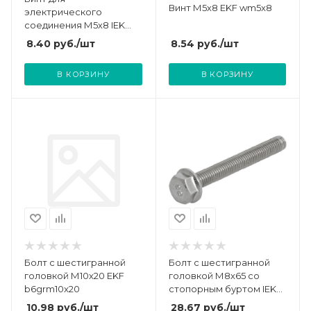
Винт М5х8 EKF wm5x8
электрического
соединения М5х8 IEK
CMZ12-VT-05-008
8.54
руб.
/шт
8.40
руб.
/шт
В КОРЗИНУ
В КОРЗИНУ
Болт с шестигранной
Болт с шестигранной
головкой М10х20 EKF
головкой М8х65 со
b6grm10x20
стопорным буртом IEK
CLP1M-B-8-65-1
10.98
руб.
/шт
28.67
руб.
/шт