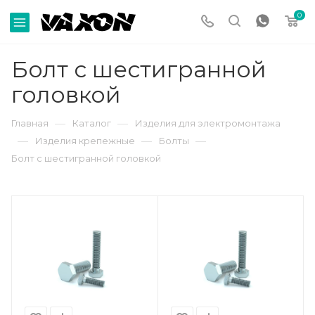
0
Болт с шестигранной
головкой
—
—
Главная
Каталог
Изделия для электромонтажа
—
—
—
Изделия крепежные
Болты
Болт с шестигранной головкой