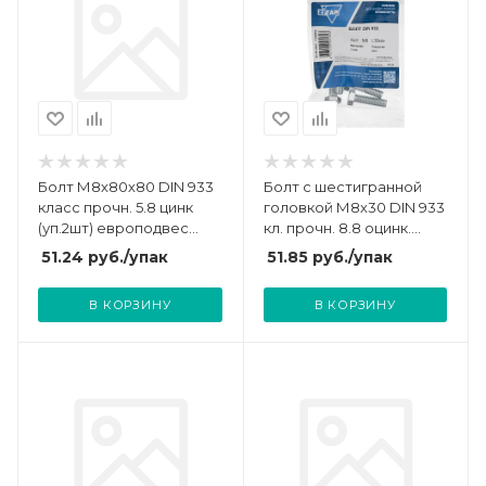
Болт М8х80х80 DIN 933
Болт с шестигранной
класс прочн. 5.8 цинк
головкой М8х30 DIN 933
(уп.2шт) европодвес
кл. прочн. 8.8 оцинк.
СТРОЙМЕТИЗ 30110412
(пакет) (уп.4шт) Zitar
51.24
руб.
/упак
51.85
руб.
/упак
102970
В КОРЗИНУ
В КОРЗИНУ