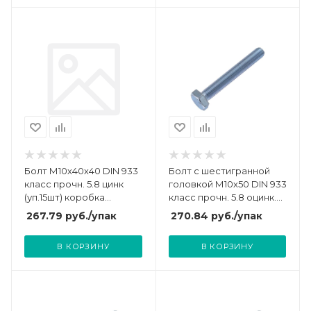
Болт М10х40х40 DIN 933
Болт с шестигранной
класс прочн. 5.8 цинк
головкой М10х50 DIN 933
(уп.15шт) коробка
класс прочн. 5.8 оцинк.
СТРОЙМЕТИЗ 3012054
пакет (уп.20шт)
267.79
руб.
/упак
270.84
руб.
/упак
СТРОЙМЕТИЗ
UTORM3012078
В КОРЗИНУ
В КОРЗИНУ