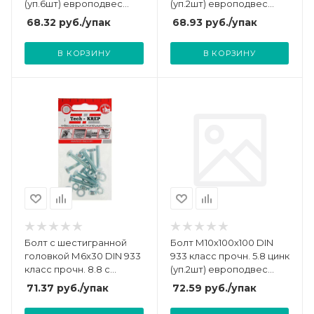
(уп.6шт) европодвес
(уп.2шт) европодвес
СТРОЙМЕТИЗ 30110016
СТРОЙМЕТИЗ 3023061
68.32
руб.
/упак
68.93
руб.
/упак
В КОРЗИНУ
В КОРЗИНУ
Болт с шестигранной
Болт М10х100х100 DIN
головкой М6х30 DIN 933
933 класс прочн. 5.8 цинк
класс прочн. 8.8 с
(уп.2шт) европодвес
гайкой и шайбой оцинк.
СТРОЙМЕТИЗ 30111512
71.37
руб.
/упак
72.59
руб.
/упак
(пакет) (уп.8шт) Tech-
Krep/Zitar 114051