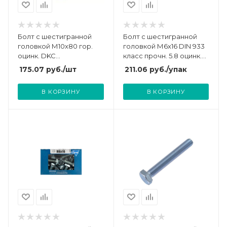
Болт с шестигранной
Болт с шестигранной
головкой М10х80 гор.
головкой М6х16 DIN 933
оцинк. DKC
класс прочн. 5.8 оцинк.
CM081080HDZ
пакет (уп.100шт)
175.07
руб.
/шт
211.06
руб.
/упак
СТРОЙМЕТИЗ
UTORM3011218
В КОРЗИНУ
В КОРЗИНУ