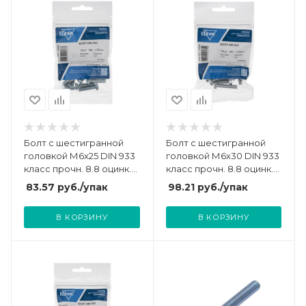
Болт с шестигранной
Болт с шестигранной
головкой М6х25 DIN 933
головкой М6х30 DIN 933
класс прочн. 8.8 оцинк.
класс прочн. 8.8 оцинк.
(пакет) (уп.18шт) Tech-
(пакет) (уп.16шт) Tech-
83.57
руб.
/упак
98.21
руб.
/упак
Krep/Zitar 102958
Krep/Zitar 102959
В КОРЗИНУ
В КОРЗИНУ