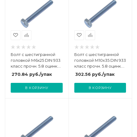
Болт с шестигранной
Болт с шестигранной
головкой М6х25 DIN 933
головкой М10х35 DIN 933
класс прочн. 5.8 оцинк.
класс прочн. 5.8 оцинк.
пакет (уп.100шт)
пакет (уп.30шт)
270.84
руб.
/упак
302.56
руб.
/упак
СТРОЙМЕТИЗ
СТРОЙМЕТИЗ
UTORM3011238
UTORM3012048
В КОРЗИНУ
В КОРЗИНУ