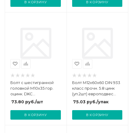
В КОРЗИНУ
В КОРЗИНУ
Болт с шестигранной
Болт М12х60х60 DIN 933
головкой М10х35 гор.
класс прочн. 5.8 цинк
оцинк. DKC
(уп.2шт) европодвес
CM081035HDZ
СТРОЙМЕТИЗ 30111912
73.80
руб.
/шт
75.03
руб.
/упак
В КОРЗИНУ
В КОРЗИНУ