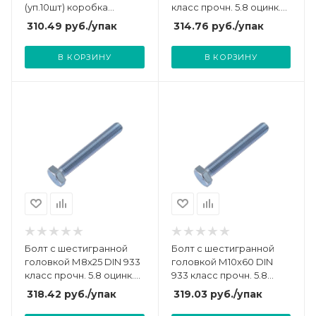
(уп.10шт) коробка
класс прочн. 5.8 оцинк.
СТРОЙМЕТИЗ 3022114
пакет (уп.100шт)
310.49
руб.
/упак
314.76
руб.
/упак
СТРОЙМЕТИЗ
UTORM3011248
В КОРЗИНУ
В КОРЗИНУ
Болт с шестигранной
Болт с шестигранной
головкой М8х25 DIN 933
головкой М10х60 DIN
класс прочн. 5.8 оцинк.
933 класс прочн. 5.8
пакет (уп.70шт)
оцинк. пакет (уп.20шт)
318.42
руб.
/упак
319.03
руб.
/упак
СТРОЙМЕТИЗ
СТРОЙМЕТИЗ
UTORM3011628
UTORM3012098