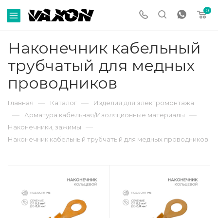
0
Наконечник кабельный
трубчатый для медных
проводников
—
—
Главная
Каталог
Изделия для электромонтажа
—
—
Арматура кабельная/Изоляционные материалы
—
Наконечники, зажимы
Наконечник кабельный трубчатый для медных проводников