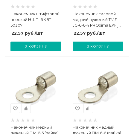
Наконечник штифтовой
Наконечник силовой
плоский НШП-6 КВТ
медный луженый ТМЛ
50307
JG-6-6-4 PROxima EKF jg-
6-6-4
22.57
руб.
/шт
22.57
руб.
/шт
В КОРЗИНУ
В КОРЗИНУ
Наконечник медный
Наконечник медный
луженый ПМ 6-5 (пайка)
луженый ПМ 6-6 (пайка)