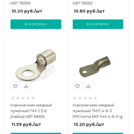
КВТ 78596
КВТ 78595
10.20
руб.
/шт
10.80
руб.
/шт
В КОРЗИНУ
В КОРЗИНУ
Наконечник медный
Наконечник медный
луженый ПМ 2.5-6
луженый ТМЛ 4-6-3
(пайка) КВТ 66616
PROxima EKF tml-4-6-3-g
11.59
руб.
/шт
13.20
руб.
/шт