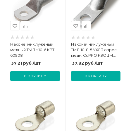
Наконечник луженый
Наконечник луженый
медный ТМЛс 10-6 КВТ
ТМЛ 10-8-5 УХЛ3 опрес.
60908
медн. CuPRO КЗОЦМ
55738
37.21
руб.
/шт
37.82
руб.
/шт
В КОРЗИНУ
В КОРЗИНУ