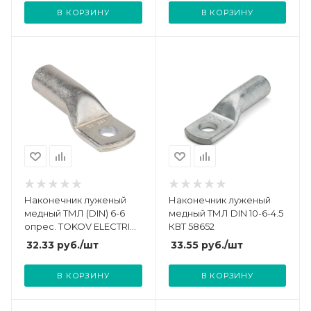
В КОРЗИНУ
В КОРЗИНУ
Наконечник луженый
Наконечник луженый
медный ТМЛ (DIN) 6-6
медный ТМЛ DIN 10-6-4.5
опрес. TOKOV ELECTRIC
КВТ 58652
TKE-TML-DIN-6-6
32.33
руб.
/шт
33.55
руб.
/шт
В КОРЗИНУ
В КОРЗИНУ