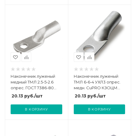
Наконечник луженый
Наконечник луженый
медный ТМЛ 2.5-5-2.6
ТМЛ 6-6-4 УХЛ3 опрес.
опрес. ГОСТ 7386-80
медн. CuPRO КЗОЦМ
TOKOV ELECTRIC TKE-
55726
20.13
руб.
/шт
20.13
руб.
/шт
TML-2.5-5-2.6
В КОРЗИНУ
В КОРЗИНУ