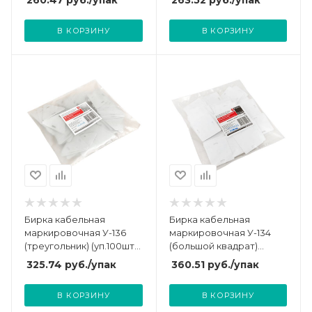
260.47
руб.
/упак
263.52
руб.
/упак
В КОРЗИНУ
В КОРЗИНУ
Бирка кабельная
Бирка кабельная
маркировочная У-136
маркировочная У-134
(треугольник) (уп.100шт)
(большой квадрат)
EKF mt-136-t
(уп.100шт) EKF mt-134-bs
325.74
руб.
/упак
360.51
руб.
/упак
В КОРЗИНУ
В КОРЗИНУ