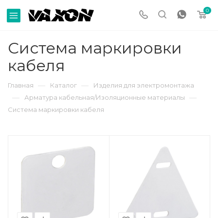
0
Система маркировки
кабеля
—
—
Главная
Каталог
Изделия для электромонтажа
—
—
Арматура кабельная/Изоляционные материалы
Система маркировки кабеля