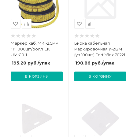
Маркер каб. МК1-2.5мм
Бирка кабельная
"1" 1000шт/ролл IEK
маркировочная У-212М
UMK10-1
(уп.100шт) Fortisflex 70221
195.20
руб.
/упак
198.86
руб.
/упак
В КОРЗИНУ
В КОРЗИНУ