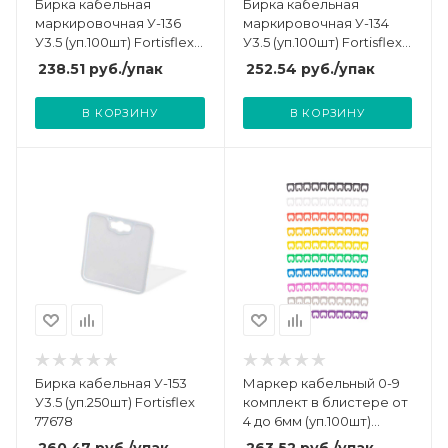
Бирка кабельная
Бирка кабельная
маркировочная У-136
маркировочная У-134
У3.5 (уп.100шт) Fortisflex
У3.5 (уп.100шт) Fortisflex
66783
66781
238.51
руб.
/упак
252.54
руб.
/упак
В КОРЗИНУ
В КОРЗИНУ
Бирка кабельная У-153
Маркер кабельный 0-9
У3.5 (уп.250шт) Fortisflex
комплект в блистере от
77678
4 до 6мм (уп.100шт)
Rexant 12-6062