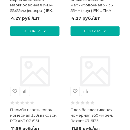
маркировочная У-134
маркировочная У-135
55х55мм (квадрат) IEK
55мм (круг) IEK UZMA-
UZMA-BIK-Y134-S
BIK-Y135-R
4.27
руб.
/шт
4.27
руб.
/шт
В КОРЗИНУ
В КОРЗИНУ
Пломба пластиковая
Пломба пластиковая
номерная 350мм красн.
номерная 350мм зел.
REXANT 07-6131
Rexant 07-6133
11.59
руб.
/шт
11.59
руб.
/шт