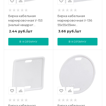
Бирка кабельная
Бирка кабельная
маркировочная У-153
маркировочная У-136
(малый квадрат
55х55х55мм
28х28мм) IEK UZMA-BIK-
(треугольник) IEK UZMA-
2.44
руб.
/шт
3.66
руб.
/шт
Y153-S
BIK-Y136-T
В КОРЗИНУ
В КОРЗИНУ
Бирка кабельная
Бирка кабельная