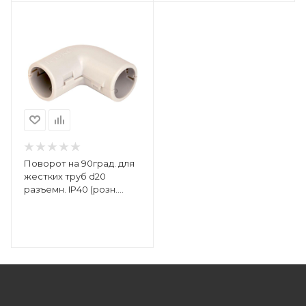
Поворот на 90град. для
жестких труб d20
разъемн. IP40 (розн.
уп.4шт) DKC 50520R