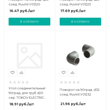
соед. Ruvinil У01220
соед. Ruvinil У01225
16.47
руб.
/шт
17.69
руб.
/шт
В КОРЗИНУ
В КОРЗИНУ
Угол соединительный
Поворот на 90град. d32
90град. для труб d20
соед. Ruvinil У01232
сер. TOKOV ELECTRIC
TKE-YSDT-20-C06
21.96
руб.
/шт
18.91
руб.
/шт