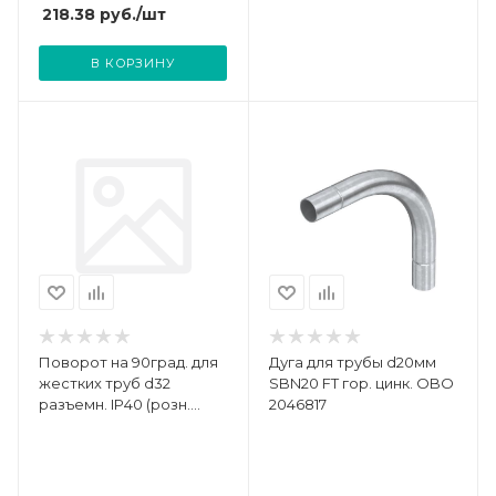
Промрукав PR13.0206
218.38
руб.
/шт
В КОРЗИНУ
Поворот на 90град. для
Дуга для трубы d20мм
жестких труб d32
SBN20 FT гор. цинк. OBO
разъемн. IP40 (розн.
2046817
уп.2шт) DKC 50532R