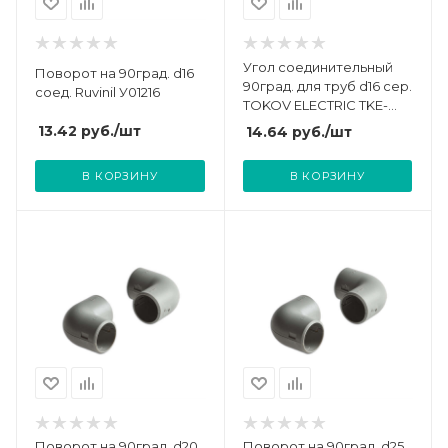
Угол соединительный
Поворот на 90град. d16
90град. для труб d16 сер.
соед. Ruvinil У01216
TOKOV ELECTRIC TKE-
YSDT-16-C06
13.42
руб.
/шт
14.64
руб.
/шт
В КОРЗИНУ
В КОРЗИНУ
Поворот на 90град. d20
Поворот на 90град. d25