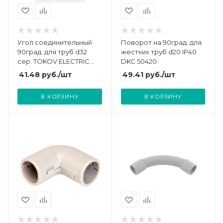
Угол соединительный
Поворот на 90град. для
90град. для труб d32
жестких труб d20 IP40
сер. TOKOV ELECTRIC
DKC 50420
TKE-YSDT-32-C06
41.48
руб.
/шт
49.41
руб.
/шт
В КОРЗИНУ
В КОРЗИНУ