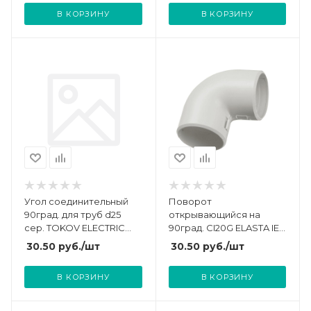
В КОРЗИНУ
В КОРЗИНУ
Угол соединительный
Поворот
90град. для труб d25
открывающийся на
сер. TOKOV ELECTRIC
90град. CI20G ELASTA IEK
TKE-YSDT-25-C06
CTA10D-CIG20-K41-050
30.50
руб.
/шт
30.50
руб.
/шт
В КОРЗИНУ
В КОРЗИНУ