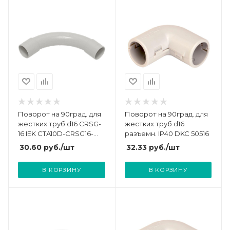
Поворот на 90град. для
Поворот на 90град. для
жестких труб d16 CRSG-
жестких труб d16
16 IEK CTA10D-CRSG16-
разъемн. IP40 DKC 50516
K41-050
30.60
руб.
/шт
32.33
руб.
/шт
В КОРЗИНУ
В КОРЗИНУ