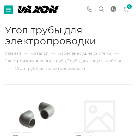
0
Угол трубы для
электропроводки
—
—
—
Главная
Каталог
Кабеленесущие системы
Электроизоляционные трубы/Трубы для защиты кабеля
—
Угол трубы для электропроводки