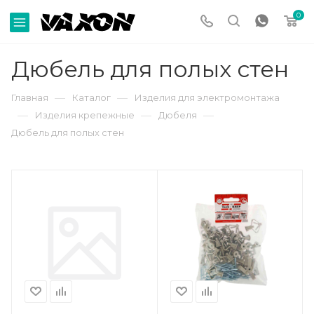
0
Дюбель для полых стен
—
—
Главная
Каталог
Изделия для электромонтажа
—
—
—
Изделия крепежные
Дюбеля
Дюбель для полых стен