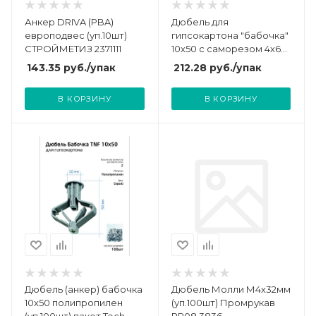
Анкер DRIVA (PBA)
Дюбель для
европодвес (уп.10шт)
гипсокартона "бабочка"
СТРОЙМЕТИЗ 2371111
10х50 с саморезом 4х60
(пакет) (уп.40шт) Zitar
143.35
руб.
/упак
212.28
руб.
/упак
126702
В КОРЗИНУ
В КОРЗИНУ
Дюбель (анкер) бабочка
Дюбель Молли М4х32мм
10х50 полипропилен
(уп.100шт) Промрукав