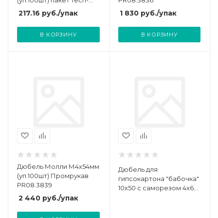
(уп.100шт) пакет Tech-
PR08.3836
Krep 111494
217.16
руб.
/упак
1 830
руб.
/упак
В КОРЗИНУ
В КОРЗИНУ
Дюбель Молли М4х54мм
Дюбель для
(уп.100шт) Промрукав
гипсокартона "бабочка"
PR08.3839
10х50 с саморезом 4х60
(уп.4шт) Zitar 126703
2 440
руб.
/упак