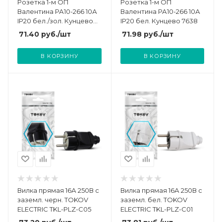
Розетка 1-м ОП
Розетка 1-м ОП
Валентина РА10-266 10А
Валентина РА10-266 10А
IP20 бел./зол. Кунцево
IP20 бел. Кунцево 7638
7639
71.40
руб.
/шт
71.98
руб.
/шт
В КОРЗИНУ
В КОРЗИНУ
Вилка прямая 16А 250В с
Вилка прямая 16А 250В с
заземл. черн. TOKOV
заземл. бел. TOKOV
ELECTRIC TKL-PLZ-C05
ELECTRIC TKL-PLZ-C01