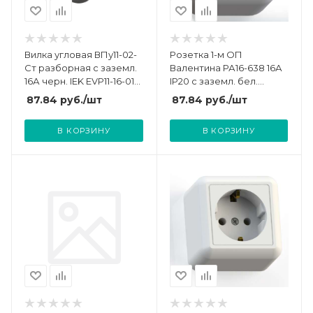
Вилка угловая ВПу11-02-
Розетка 1-м ОП
Ст разборная с заземл.
Валентина РА16-638 16А
16А черн. IEK EVP11-16-01-
IP20 с заземл. бел.
K02
Кунцево 7640
87.84
руб.
/шт
87.84
руб.
/шт
В КОРЗИНУ
В КОРЗИНУ