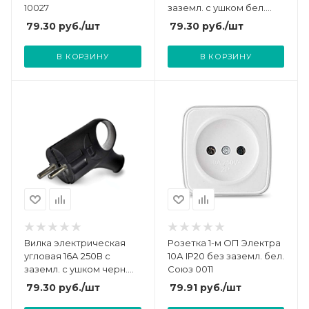
10027
заземл. с ушком бел.
(еврослот) UNIVersal А112
79.30
руб.
/шт
79.30
руб.
/шт
В КОРЗИНУ
В КОРЗИНУ
Вилка электрическая
Розетка 1-м ОП Электра
угловая 16А 250В с
10А IP20 без заземл. бел.
заземл. с ушком черн.
Союз 0011
(еврослот) UNIVersal
79.30
руб.
/шт
79.91
руб.
/шт
А0112