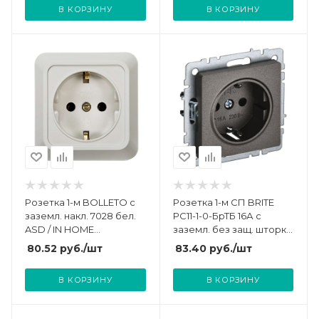
В КОРЗИНУ
В КОРЗИНУ
Розетка 1-м BOLLETO с
Розетка 1-м СП BRITE
заземл. накл. 7028 бел.
РС11-1-0-БрТБ 16А с
ASD / IN HOME
заземл. без защ. шторки
4680005959792
механизм бронза IEK BR-
80.52
руб.
/шт
83.40
руб.
/шт
R11-16-K45
В КОРЗИНУ
В КОРЗИНУ