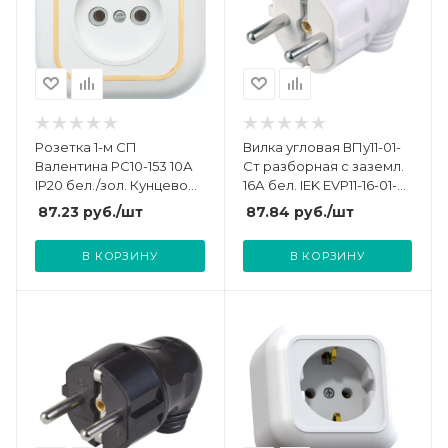
Розетка 1-м СП
Вилка угловая ВПу11-01-
Валентина РС10-153 10А
Ст разборная с заземл.
IP20 бел./зол. Кунцево
16А бел. IEK EVP11-16-01-
7652
K01
87.23
руб.
/шт
87.84
руб.
/шт
В КОРЗИНУ
В КОРЗИНУ