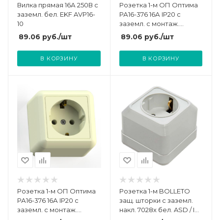
Вилка прямая 16А 250В с
Розетка 1-м ОП Оптима
заземл. бел. EKF AVP16-
РА16-376 16А IP20 с
10
заземл. с монтаж.
пластиной бел. Кунцево
89.06
руб.
/шт
89.06
руб.
/шт
8007
В КОРЗИНУ
В КОРЗИНУ
Розетка 1-м ОП Оптима
Розетка 1-м BOLLETO
РА16-376 16А IP20 с
защ. шторки с заземл.
заземл. с монтаж.
накл. 7028х бел. ASD / IN
пластиной сл. кость
HOME 4690612000954