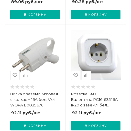
89.06
руб.
/шт
90.28
руб.
/шт
Кунцево 8036
В КОРЗИНУ
В КОРЗИНУ
Вилка с заземл. угловая
Розетка 1-м СП
с кольцом 16А бел. Vx4-
Валентина РС16-635 16А
W ЭРА Б0039676
IP20 с заземл. бел.
Кунцево 7653
92.11
руб.
/шт
92.11
руб.
/шт
В КОРЗИНУ
В КОРЗИНУ