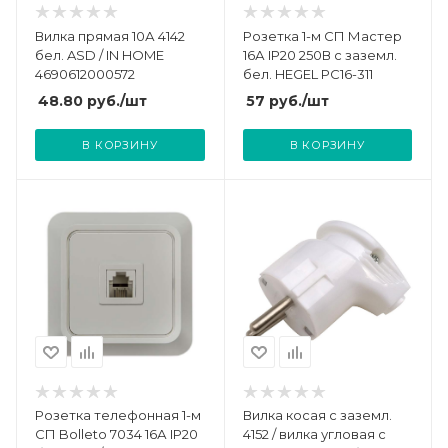
Вилка прямая 10А 4142
Розетка 1-м СП Мастер
бел. ASD / IN HOME
16А IP20 250В с заземл.
4690612000572
бел. HEGEL РС16-311
48.80
руб.
/шт
57
руб.
/шт
В КОРЗИНУ
В КОРЗИНУ
Розетка телефонная 1-м
Вилка косая с заземл.
СП Bolleto 7034 16А IP20
4152 / вилка угловая с