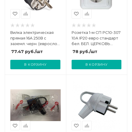
Вилка электрическая
Розетка 1-м СП РС10-307
прямая 16А 250В с
10А IP20 евро стандарт
заземл. черн. (еврослот)
бел. БЕЛ. ЦЕРКОВЬ
UNIVersal А1010
РС10-307
77.47
руб.
/шт
78
руб.
/шт
В КОРЗИНУ
В КОРЗИНУ