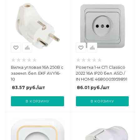
Вилка угловая 16А 250В с
Розетка 1-м СП Classico
заземл. бел. EKF AVY16-
2022 16А IP20 бел. ASD /
10
IN HOME 4680005959891
83.57
руб.
/шт
86.01
руб.
/шт
В КОРЗИНУ
В КОРЗИНУ