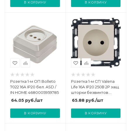
В КОРЗИНУ
В КОРЗИНУ
Розетка 1-м ОП Bolleto
Розетка 1-м СП Valena
7022 16А IP20 бел. ASD /
Life 16А IP20 250В 2P защ.
IN HOME 4680005959785
шторки безвинтов.
клеммы с лицев.
64.05
руб.
/шт
65.88
руб.
/шт
панелью механизм сл.
кость Leg 753516
В КОРЗИНУ
В КОРЗИНУ