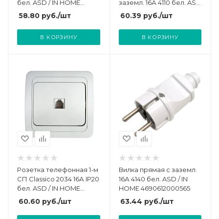
бел. ASD / IN HOME
заземл. 16А 4110 бел. ASD
4690612000398
/ IN HOME 4690612000558
58.80
руб.
/шт
60.39
руб.
/шт
В КОРЗИНУ
В КОРЗИНУ
Розетка телефонная 1-м
Вилка прямая с заземл.
СП Classico 2034 16А IP20
16А 4140 бел. ASD / IN
бел. ASD / IN HOME
HOME 4690612000565
4690612000404
60.60
руб.
/шт
63.44
руб.
/шт