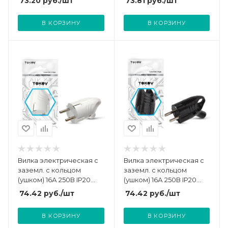
73.20
руб.
/шт
73.81
руб.
/шт
В КОРЗИНУ
В КОРЗИНУ
Вилка электрическая с
Вилка электрическая с
заземл. с кольцом
заземл. с кольцом
(ушком) 16А 250В IP20
(ушком) 16А 250В IP20
бел. TOKOV ELECTRIC
черн. TOKOV ELECTRIC
74.42
руб.
/шт
74.42
руб.
/шт
TKL-PLUZR-C01
TKL-PLUZR-C05
В КОРЗИНУ
В КОРЗИНУ