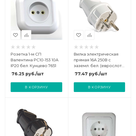
Розетка 1-м СП
Вилка электрическая
Валентина РС10-153 10А
прямая 16А 250В с
IP20 бел. Кунцево 7651
заземл. бел. (еврослот)
UNIVersal А101
76.25
руб.
/шт
77.47
руб.
/шт
В КОРЗИНУ
В КОРЗИНУ