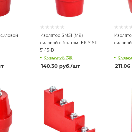
 силовой
Изолятор SM51 (М8)
Изолято
силовой с болтом IEK YIS11-
силовой 
51-15-B
Складской: 728
Складск
шт
140.30
руб.
/шт
211.06