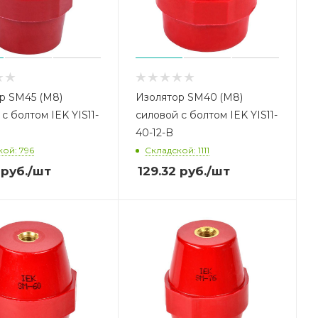
р SM45 (М8)
Изолятор SM40 (М8)
с болтом IEK YIS11-
силовой с болтом IEK YIS11-
40-12-B
ой: 796
Складской: 1111
руб.
/шт
129.32
руб.
/шт