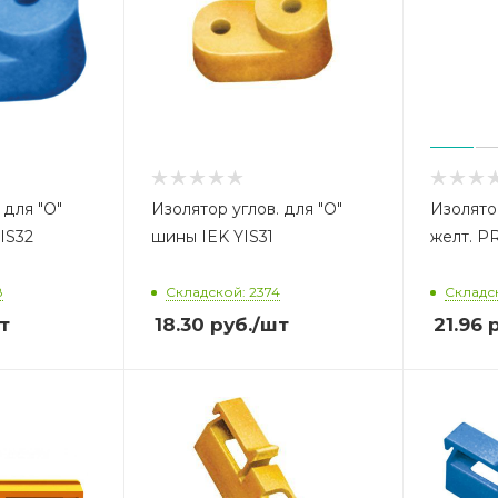
 для "О"
Изолятор углов. для "О"
Изолято
IS32
шины IEK YIS31
желт. P
8
Складской: 2374
Складс
т
18.30
руб.
/шт
21.96
р