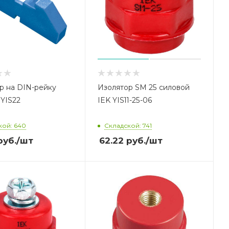
р на DIN-рейку
Изолятор SM 25 силовой
 YIS22
IEK YIS11-25-06
кой: 640
Складской: 741
уб.
/шт
62.22
руб.
/шт