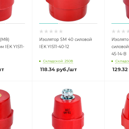
(М8)
Изолятор SM 40 силовой
Изолято
м IEK YIS11-
IEK YIS11-40-12
силовой 
45-14-B
Складской: 2508
Складск
шт
118.34
руб.
/шт
129.32