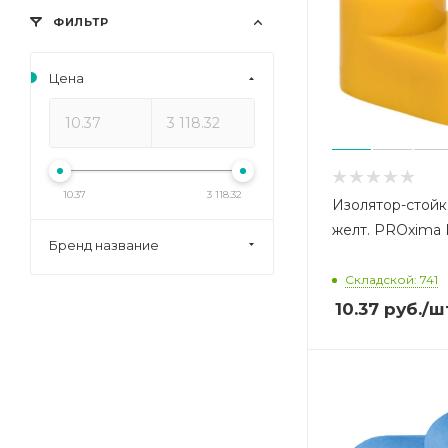
ФИЛЬТР
Цена
10.37
3 118.32
Изолятор-стойк
желт. PROxima E
Бренд название
Складской: 741
10.37
руб.
/ш