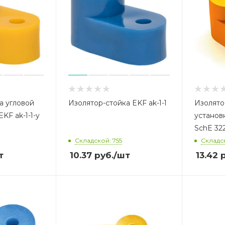
а угловой
Изолятор-стойка EKF ak-1-1
Изолято
KF ak-1-1-y
установ
SchE 32
Складской: 755
Складск
т
10.37
руб.
/шт
13.42
р