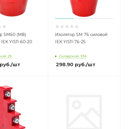
р SM60 (М8)
Изолятор SM 76 силовой
IEK YIS11-60-20
IEK YIS11-76-25
ой: 25
Складской: 336
руб.
/шт
298.90
руб.
/шт