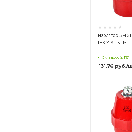
Изолятор SM 51
IEK YIS11-51-15
Складской: 1181
131.76
руб.
/