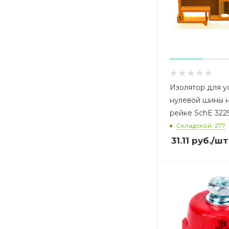
Изолятор для у
нулевой шины н
рейке SchE 32
Складской: 277
31.11
руб.
/шт