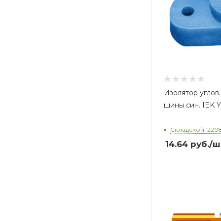
Изолятор углов.
шины син. IEK Y
Складской: 220
14.64
руб.
/ш