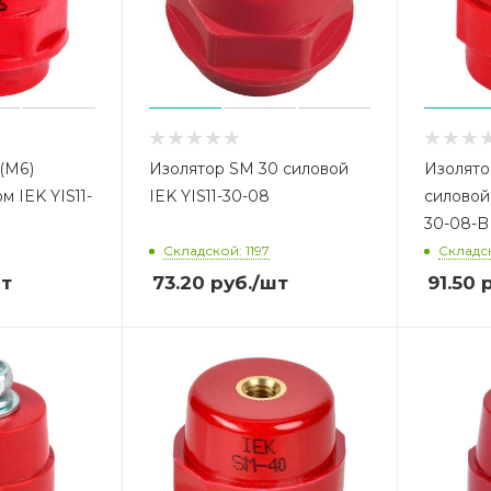
(М6)
Изолятор SM 30 силовой
Изолято
м IEK YIS11-
IEK YIS11-30-08
силовой 
30-08-B
Складской: 1197
Складск
т
73.20
руб.
/шт
91.50
р