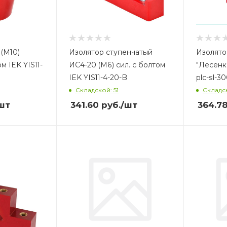
(М10)
Изолятор ступенчатый
Изолят
м IEK YIS11-
ИС4-20 (М6) сил. с болтом
"Лесенк
IEK YIS11-4-20-B
plc-sl-3
Складской: 51
Складск
шт
341.60
руб.
/шт
364.7