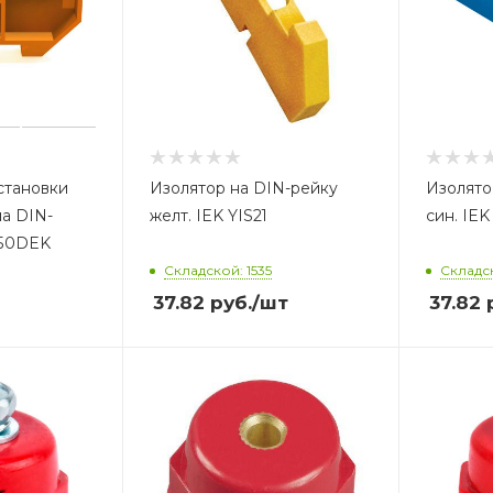
становки
Изолятор на DIN-рейку
Изолято
а DIN-
желт. IEK YIS21
син. IEK
250DEK
Складской: 1535
Складс
37.82
руб.
/шт
37.82
р