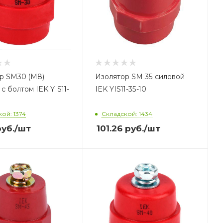
р SM30 (М8)
Изолятор SM 35 силовой
с болтом IEK YIS11-
IEK YIS11-35-10
ой: 1374
Складской: 1434
уб.
/шт
101.26
руб.
/шт