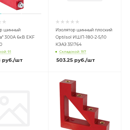
ор шинный
Изолятор шинный плоский
а" 300А 6кВ EKF
OptiIsol ИШП-180-2-5/10
00
КЭАЗ 351764
ой: 91
Складской: 197
8
руб.
/шт
503.25
руб.
/шт