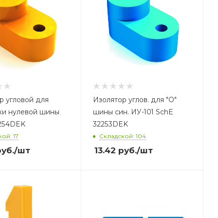
р угловой для
Изолятор углов. для "О"
ки нулевой шины
шины син. ИУ-101 SchE
254DEK
32253DEK
ой: 17
Складской: 104
уб.
/шт
13.42
руб.
/шт