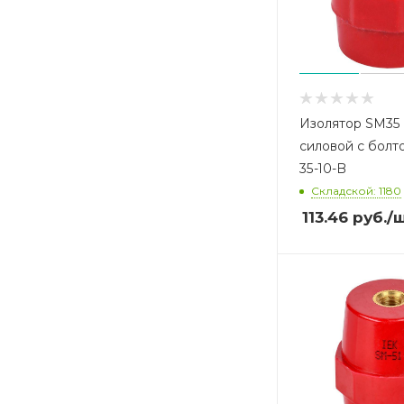
Изолятор SM35 
силовой с болто
35-10-B
Складской: 1180
113.46
руб.
/