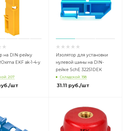
р на DIN-рейку
Изолятор для установки
ROxima EKF ak-1-4-y
нулевой шины на DIN-
рейке SchE 32251DEK
кой: 207
Складской: 158
уб.
/шт
31.11
руб.
/шт