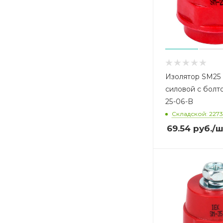
Изолятор SM25 
силовой с болто
25-06-B
Складской: 2273
69.54
руб.
/ш