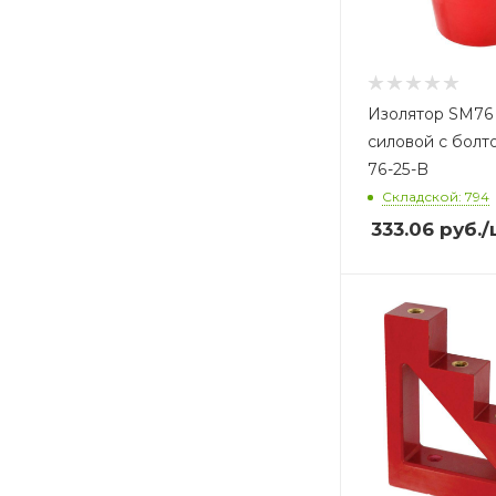
Изолятор SM76 
силовой с болто
76-25-B
Складской: 794
333.06
руб.
/