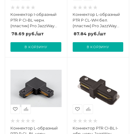
Коннектор I-образный
Коннектор L-образный
PTR P CI-BL черн.
PTR P CL-WH бел.
(пластик) Pro JazzWay
(пластик) Pro JazzWay
5052079
5052093
78.69
руб.
/шт
87.84
руб.
/шт
В КОРЗИНУ
В КОРЗИНУ
Коннектор L-образный
Коннектор PTR CI-BL I-
PTR P CL-BL черн.
обр. черн. JazzWay