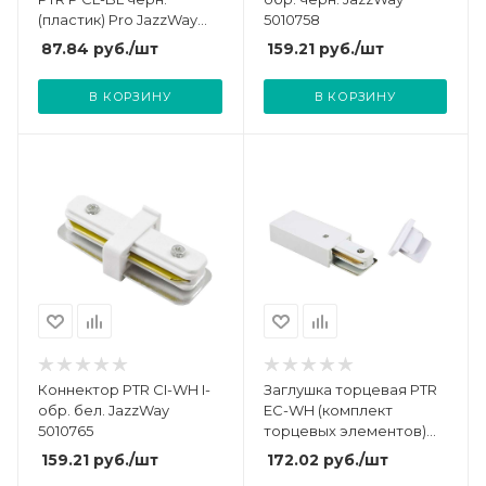
(пластик) Pro JazzWay
5010758
5052116
87.84
руб.
/шт
159.21
руб.
/шт
В КОРЗИНУ
В КОРЗИНУ
Коннектор PTR CI-WH I-
Заглушка торцевая PTR
обр. бел. JazzWay
EC-WH (комплект
5010765
торцевых элементов)
бел. JazzWay 5010901
159.21
руб.
/шт
172.02
руб.
/шт