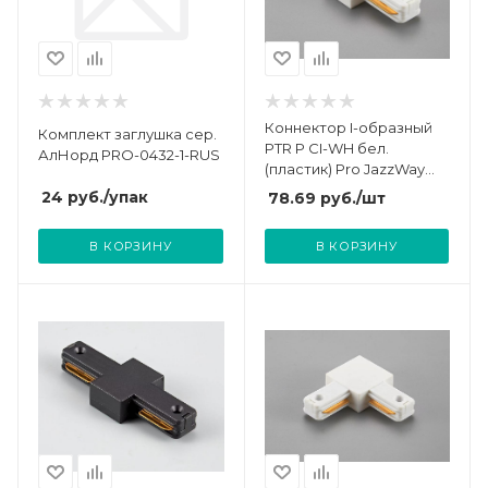
Коннектор I-образный
Комплект заглушка сер.
PTR P CI-WH бел.
АлНорд PRO-0432-1-RUS
(пластик) Pro JazzWay
5052055
24
руб.
/упак
78.69
руб.
/шт
В КОРЗИНУ
В КОРЗИНУ