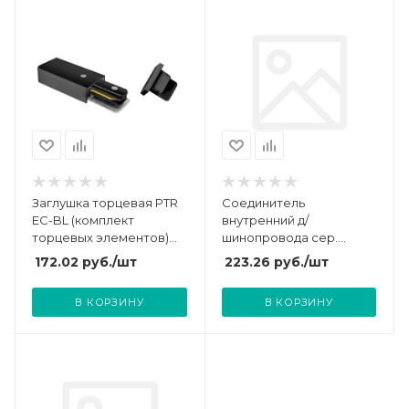
Заглушка торцевая PTR
Соединитель
EC-BL (комплект
внутренний д/
торцевых элементов)
шинопровода сер.
черн. JazzWay 5010895
АлНорд PRO-043301-1-
172.02
руб.
/шт
223.26
руб.
/шт
RUS
В КОРЗИНУ
В КОРЗИНУ