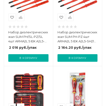
Набор диэлектрических
Набор диэлектрических
жал SLIM PH/SL-PZ/SL
жал SLIM PH-PZ 4шт
4шт ARMA2L 5 IEK A2L5-
ARMA2L 5 IEK A2L5-SH21D-
SH21D-BI-1-T2-304
BI-1-T2-204
2 016
руб.
/упак
2 164.20
руб.
/упак
В КОРЗИНУ
В КОРЗИНУ