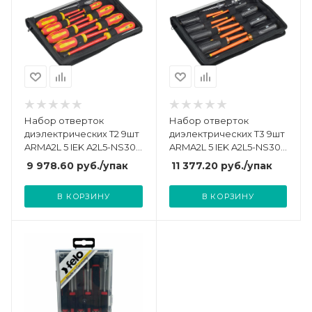
Набор отверток
Набор отверток
диэлектрических Т2 9шт
диэлектрических Т3 9шт
ARMA2L 5 IEK A2L5-NS30-
ARMA2L 5 IEK A2L5-NS30-
T2-09
T3-09
9 978.60
руб.
/упак
11 377.20
руб.
/упак
В КОРЗИНУ
В КОРЗИНУ