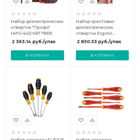
Набор диэлектрических
Набор крестовых
отверток "Профи"
диэлектрических
НИО-4412 КВТ 78615
отверток Ergonic
(уп.2шт) Felo 41792191
2 363.14
руб.
/упак
2 850.53
руб.
/упак
В КОРЗИНУ
В КОРЗИНУ
Набор отверток SL/PZ (5
Набор отверток