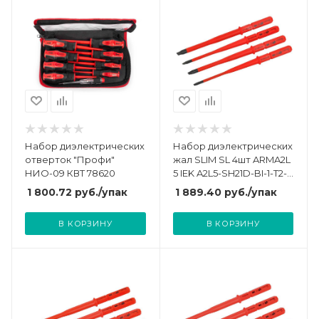
Набор диэлектрических
Набор диэлектрических
отверток "Профи"
жал SLIM SL 4шт ARMA2L
НИО-09 КВТ 78620
5 IEK A2L5-SH21D-BI-1-T2-
104
1 800.72
руб.
/упак
1 889.40
руб.
/упак
В КОРЗИНУ
В КОРЗИНУ