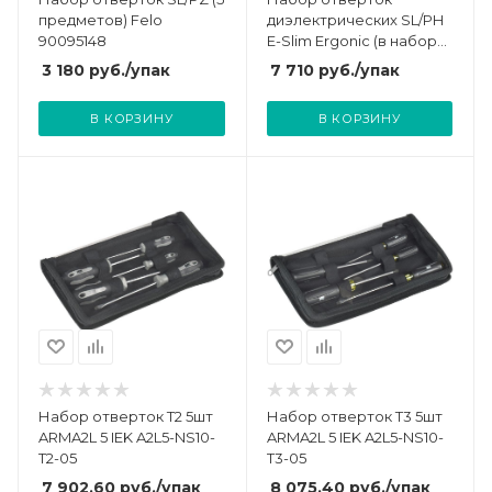
предметов) Felo
диэлектрических SL/PH
90095148
E-Slim Ergonic (в наборе
5шт) Felo 41385198
3 180
руб.
/упак
7 710
руб.
/упак
В КОРЗИНУ
В КОРЗИНУ
Набор отверток Т2 5шт
Набор отверток Т3 5шт
ARMA2L 5 IEK A2L5-NS10-
ARMA2L 5 IEK A2L5-NS10-
T2-05
T3-05
7 902.60
руб.
/упак
8 075.40
руб.
/упак