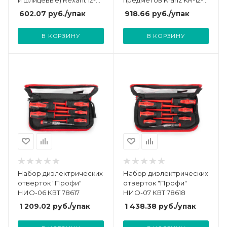
и шлицевые) Rexant 12-
предметов Kranz KR-12-
4703
4752
602.07
руб.
/упак
918.66
руб.
/упак
В КОРЗИНУ
В КОРЗИНУ
Набор диэлектрических
Набор диэлектрических
отверток "Профи"
отверток "Профи"
НИО-06 КВТ 78617
НИО-07 КВТ 78618
1 209.02
руб.
/упак
1 438.38
руб.
/упак