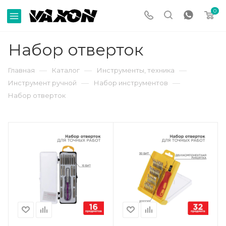
0
Набор отверток
—
—
—
Главная
Каталог
Инструменты, техника
—
—
Инструмент ручной
Набор инструментов
Набор отверток