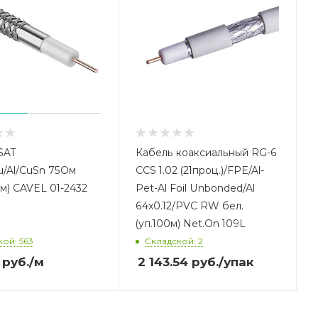
SAT
Кабель коаксиальный RG-6
/Al/CuSn 75Ом
CCS 1.02 (21проц.)/FPE/Al-
(м) CAVEL 01-2432
Pet-Al Foil Unbonded/Al
64х0.12/PVC RW бел.
(уп.100м) Net.On 109L
ой: 563
Складской: 2
руб.
/м
2 143.54
руб.
/упак