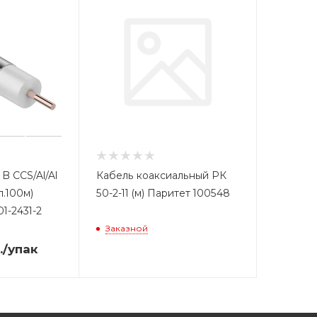
B CCS/Al/Al
Кабель коаксиальный РК
п.100м)
50-2-11 (м) Паритет 100548
-2431-2
Заказной
.
/упак