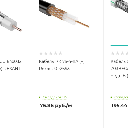
CU 64х0.12
Кабель РК 75-4-11А (м)
Кабель 
(м) REXANT
Rexant 01-2693
703В+Cu
медь Б 
Складской: 15
Складск
76.86
руб.
/м
195.44