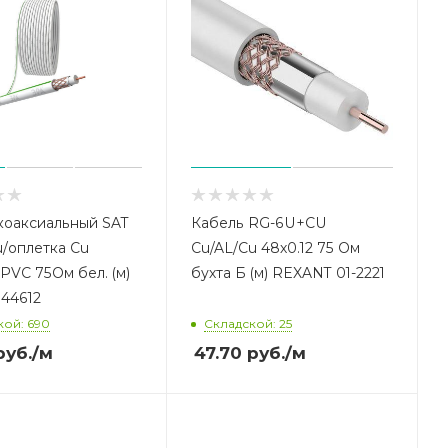
коаксиальный SAT
Кабель RG-6U+CU
u/оплетка Cu
Cu/AL/Cu 48х0.12 75 Ом
 PVC 75Ом бел. (м)
бухта Б (м) REXANT 01-2221
44612
кой: 690
Складской: 25
уб.
/м
47.70
руб.
/м