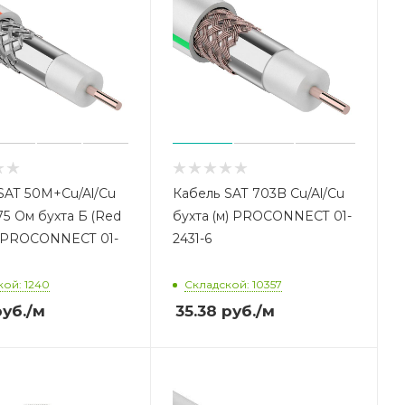
SAT 50M+Cu/Al/Cu
Кабель SAT 703B Cu/Al/Cu
75 Ом бухта Б (Red
бухта (м) PROCONNECT 01-
м) PROCONNECT 01-
2431-6
кой: 1240
Складской: 10357
уб.
/м
35.38
руб.
/м