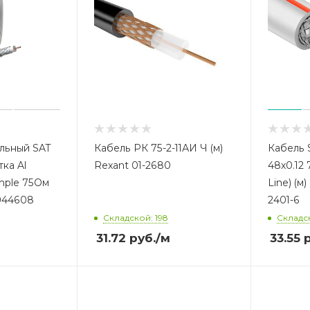
льный SAT
Кабель РК 75-2-11АИ Ч (м)
Кабель 
ка Al
Rexant 01-2680
48х0.12 
mple 75Ом
Line) (
0044608
2401-6
Складской: 198
Складс
31.72
руб.
/м
33.55
р