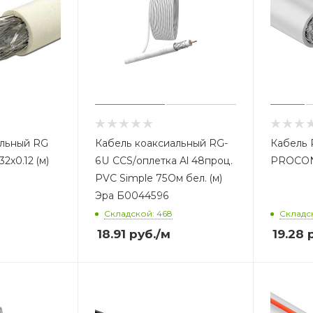
альный RG
Кабель коаксиальный RG-
Кабель 
2х0.12 (м)
6U CCS/оплетка Al 48проц.
PROCON
PVC Simple 75Ом бел. (м)
Эра Б0044596
Складской: 468
Складс
18.91
руб.
/м
19.28
р