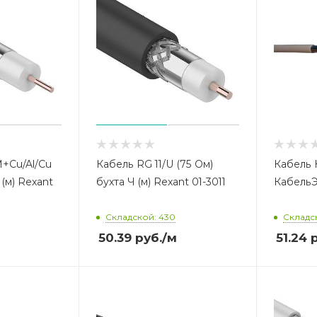
+Cu/Al/Cu
Кабель RG 11/U (75 Ом)
Кабель К
(м) Rexant
бухта Ч (м) Rexant 01-3011
КабельЭ
Складской: 430
Складск
м
50.39
руб.
/м
51.24
р