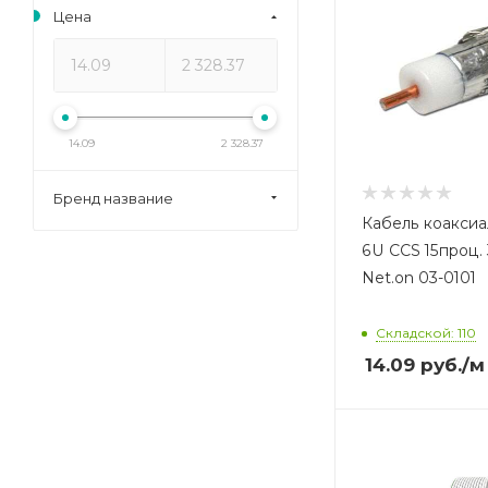
Цена
14.09
2 328.37
Бренд название
Кабель коакси
6U CCS 15проц. 3
Net.on 03-0101
Складской: 110
14.09
руб.
/м