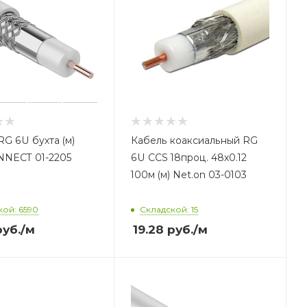
RG 6U бухта (м)
Кабель коаксиальный RG
NECT 01-2205
6U CCS 18проц. 48х0.12
100м (м) Net.on 03-0103
кой: 6590
Складской: 15
уб.
/м
19.28
руб.
/м