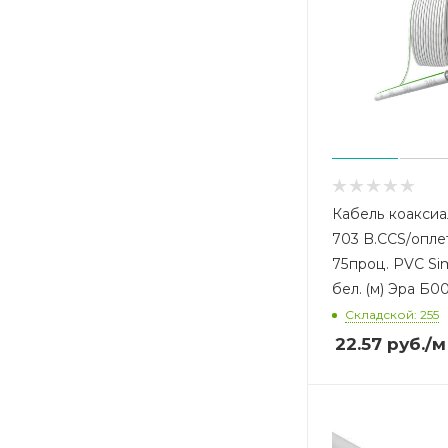
Кабель коаксиа
703 B.CCS/оплет
75проц. PVC Si
бел. (м) Эра Б
Складской: 255
22.57
руб.
/м