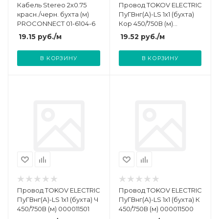
Кабель Stereo 2х0.75
Провод TOKOV ELECTRIC
красн./черн. бухта (м)
ПуГВнг(А)-LS 1х1 (бухта)
PROCONNECT 01-6104-6
Кор 450/750В (м)
000011502
19.15
руб.
/м
19.52
руб.
/м
В КОРЗИНУ
В КОРЗИНУ
Провод TOKOV ELECTRIC
Провод TOKOV ELECTRIC
ПуГВнг(А)-LS 1х1 (бухта) Ч
ПуГВнг(А)-LS 1х1 (бухта) К
450/750В (м) 000011501
450/750В (м) 000011500