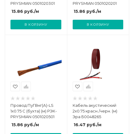
PRYSMIAN 0501020301
PRYSMIAN 0501020201
15.86
руб.
/м
15.86
руб.
/м
В КОРЗИНУ
В КОРЗИНУ
Провод ПуГВнг(А)-LS
Кабель акустический
1х0.75 С (бухта) (м) РЭК-
2х0.75 красн./черн. (м)
PRYSMIAN 0501020501
Эра Б0048265
15.86
руб.
/м
16.47
руб.
/м