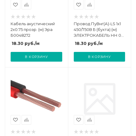
Кабель акустический
Провод ПуВнг(А)-LS 1х1
2х0.75 прозр. (м) Эра
450/750В Б (бухта) (м)
Б0048272
ЭЛЕКТРОКАБЕЛЬ НН 00-
00004670
18.30
руб.
/м
18.30
руб.
/м
В КОРЗИНУ
В КОРЗИНУ