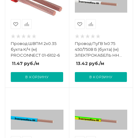
Провод ШВПМ 2х0.35
Провод ПуГВ 1х0.75
бухта К/Ч (м)
450/750В Б (бухта) (м)
PROCONNECT 01-6102-6
ЭЛЕКТРОКАБЕЛЬ НН
000008051
11.47
руб.
/м
13.42
руб.
/м
В КОРЗИНУ
В КОРЗИНУ