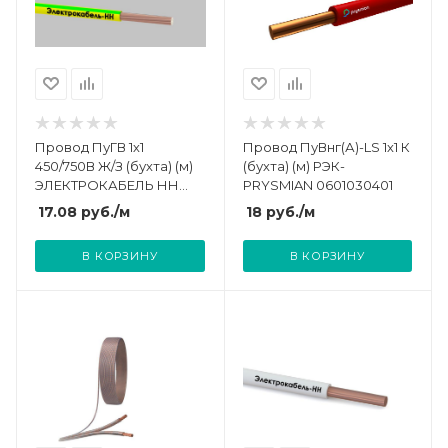
Провод ПуГВ 1х1
Провод ПуВнг(А)-LS 1х1 К
450/750В Ж/З (бухта) (м)
(бухта) (м) РЭК-
ЭЛЕКТРОКАБЕЛЬ НН
PRYSMIAN 0601030401
000008191
17.08
руб.
/м
18
руб.
/м
В КОРЗИНУ
В КОРЗИНУ