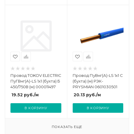
Провод TOKOV ELECTRIC
Провод ПуВнг(А)-LS 1х1 С
ПуГВнг(А)-LS 1х1 (бухта) Б
(бухта) (м) РЭК-
450/750В (м) 000011497
PRYSMIAN 0601030501
19.52
руб.
/м
20.13
руб.
/м
В КОРЗИНУ
В КОРЗИНУ
ПОКАЗАТЬ ЕЩЕ