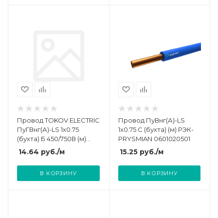
Провод TOKOV ELECTRIC
Провод ПуВнг(А)-LS
ПуГВнг(А)-LS 1х0.75
1х0.75 С (бухта) (м) РЭК-
(бухта) Б 450/750В (м)
PRYSMIAN 0601020501
000011491
14.64
руб.
/м
15.25
руб.
/м
В КОРЗИНУ
В КОРЗИНУ