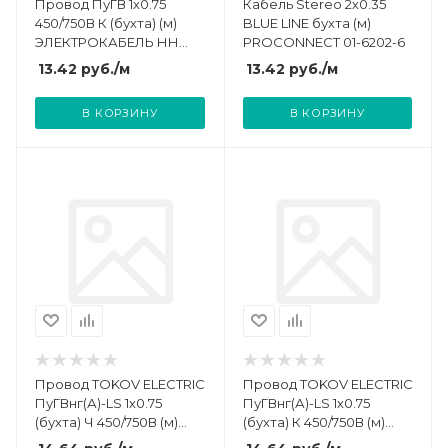
Провод ПуГВ 1х0.75
Кабель Stereo 2х0.35
450/750В К (бухта) (м)
BLUE LINE бухта (м)
ЭЛЕКТРОКАБЕЛЬ НН
PROCONNECT 01-6202-6
000008131
13.42
руб.
/м
13.42
руб.
/м
В КОРЗИНУ
В КОРЗИНУ
Провод TOKOV ELECTRIC
Провод TOKOV ELECTRIC
ПуГВнг(А)-LS 1х0.75
ПуГВнг(А)-LS 1х0.75
(бухта) Ч 450/750В (м)
(бухта) К 450/750В (м)
000011495
000011494