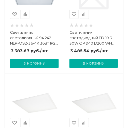
Светильник
Светильник
светодиодный 94 242
светодиодный FD 10 R
NLP-OS2-36-4K 36Вт IP20
30W OP 940 D200 WH
универс. с опал
IP44 231х47мм 30Вт
3 383.67
руб.
/шт
3 485.54
руб.
/шт
рассеив. с драйвером
4000К Ra 90 IP44
(аналог ЛВО4х18)
встраив. бел. даунлайт
В КОРЗИНУ
В КОРЗИНУ
Navigator 94242
Русский Свет
11041023234