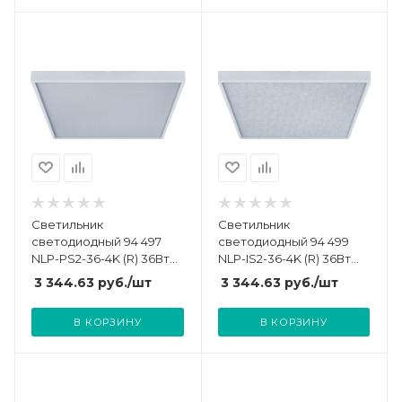
14060223132
94306
Светильник
Светильник
светодиодный 94 497
светодиодный 94 499
NLP-PS2-36-4K (R) 36Вт
NLP-IS2-36-4K (R) 36Вт
IP20 универс. рассеив.
4000К IP20 универс.
3 344.63
руб.
/шт
3 344.63
руб.
/шт
призма с драйвером
рассеив. колотый лед с
(аналог ЛВО 4х18)
драйвером (аналог
В КОРЗИНУ
В КОРЗИНУ
Navigator 94497
ЛВО4х18) Navigator
94499