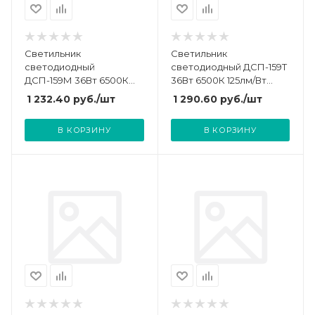
Светильник
Светильник
светодиодный
светодиодный ДСП-159Т
ДСП-159М 36Вт 6500К
36Вт 6500К 125лм/Вт
IP65 105лм/Вт 3780лм
4500лм 1200х64х60мм
1 232.40
руб.
/шт
1 290.60
руб.
/шт
230В 1200мм
IP65 герметичный
герметичный линкаб.
транзитный NEOX
В КОРЗИНУ
В КОРЗИНУ
матов. NEOX
4690612048345
4690612038100