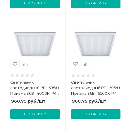
В КОРЗИНУ
В КОРЗИНУ
5033870A
Светильник
Светильник
светодиодный PPL 595/U
светодиодный PPL 595/U
Призма 36Вт 4000К IP40
Призма 36Вт 6500К IP40
3600лм ДВО/ДПО
3600лм ДВО/ДПО
960.75
руб.
/шт
960.75
руб.
/шт
универс. рассеив. V2
универс. рассеив. V2
негорюч. с драйвером
негорюч. с драйвером
В КОРЗИНУ
В КОРЗИНУ
панель JazzWay
панель JazzWay
2853486J
2853509J