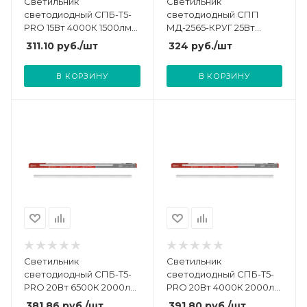
Светильник
Светильник
светодиодный СПБ-Т5-
светодиодный СПП
PRO 15Вт 4000К 1500лм
МД-2565-КРУГ 25Вт
230В 600мм IN HOME
6500К IP65 2250лм 175мм
311.10
руб.
/шт
324
руб.
/шт
4690612051321
герметичный с
микроволновым
В КОРЗИНУ
В КОРЗИНУ
датчиком IN HOME
4690612049328
Светильник
Светильник
светодиодный СПБ-Т5-
светодиодный СПБ-Т5-
PRO 20Вт 6500К 2000лм
PRO 20Вт 4000К 2000лм
230В 900мм IN HOME
230В 900мм IN HOME
381.86
руб.
/шт
391.80
руб.
/шт