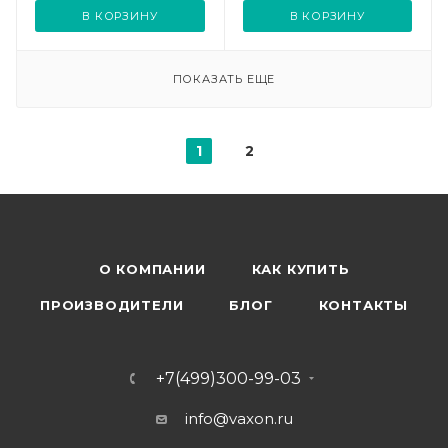
ЛПО 2х36) Navigator
встраив. панель бел.
В КОРЗИНУ
В КОРЗИНУ
61294
Русский Свет
14061023205
ПОКАЗАТЬ ЕЩЕ
1
2
О КОМПАНИИ
КАК КУПИТЬ
ПРОИЗВОДИТЕЛИ
БЛОГ
КОНТАКТЫ
+7(499)300-99-03
info@vaxon.ru