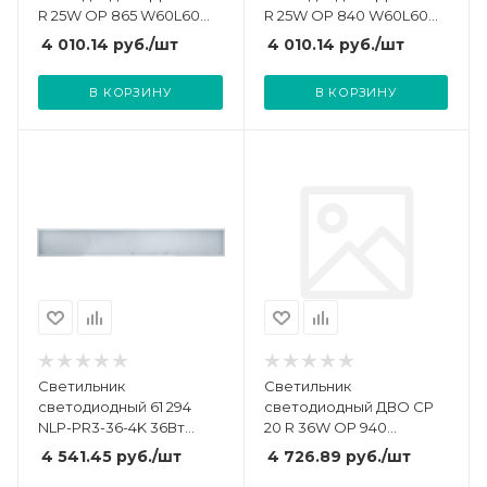
R 25W OP 865 W60L60
R 25W OP 840 W60L60
595х595х26мм 25Вт
595х595х26мм 25Вт
4 010.14
руб.
/шт
4 010.14
руб.
/шт
6500К IP40 3500лм
4000К IP40 3500лм
140лм/Вт встраив.
140лм/Вт встраив.
В КОРЗИНУ
В КОРЗИНУ
панель бел. Русский
панель бел. Русский
Свет 14061023062
Свет 14061023061
Светильник
Светильник
светодиодный 61 294
светодиодный ДВО CP
NLP-PR3-36-4K 36Вт
20 R 36W OP 940
4000К IP40 3700лм 176-
W60L60 595х595х26мм
4 541.45
руб.
/шт
4 726.89
руб.
/шт
264В призма (аналог
36Вт 4000К IP40 Ra90