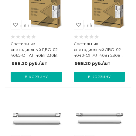
Светильник
Светильник
светодиодный ДВО-02
светодиодный ДВО-02
4065-ОПАЛ 40Вт 230В
4040-ОПАЛ 40Вт 230В
6500К 3600лм
4000К 3600лм
988.20
руб.
/шт
988.20
руб.
/шт
595х595х25 универс.
595х595х25 универс.
панель NEOX
панель NEOX
В КОРЗИНУ
В КОРЗИНУ
4690612038810
4690612038803