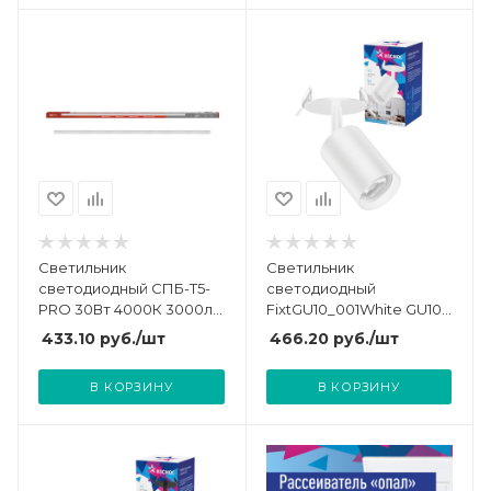
Светильник
Светильник
светодиодный СПБ-Т5-
светодиодный
PRO 30Вт 4000К 3000лм
FixtGU10_001White GU10
230В 1200мм IN HOME
встраив. поворотн. бел.
433.10
руб.
/шт
466.20
руб.
/шт
4690612051369
КОСМОС
KFixtGU10_001White
В КОРЗИНУ
В КОРЗИНУ