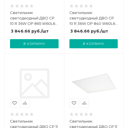
Светильник
Светильник
светодиодный ДВО CP
светодиодный ДВО CP
10 R 36W OP 865 W60L60
10 R 36W OP 840 W60L60
595х595х26мм 36Вт
595х595х26мм 36Вт
3 846.66
руб.
/шт
3 846.66
руб.
/шт
6500К IP40 встраив.
4000К IP40 встраив.
панель бел. Русский
панель бел. Русский
В КОРЗИНУ
В КОРЗИНУ
Свет 14061023060
Свет 14061023059
Светильник
Светильник
светодиодный ДВО CP 11
светодиодный ДВО CP 11