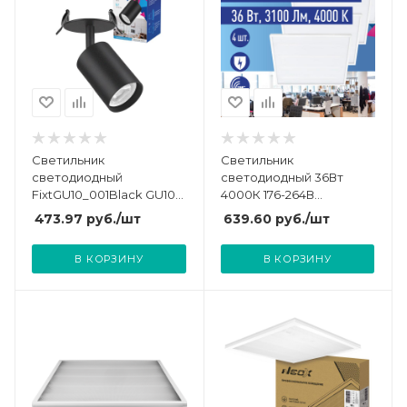
Светильник
Светильник
светодиодный
светодиодный 36Вт
FixtGU10_001Black GU10
4000К 176-264В
встраив. поворотн.
595х595х18 ДВО универс.
473.97
руб.
/шт
639.60
руб.
/шт
черн. КОСМОС
опал панель КОСМОС
KFixtGU10_001Black
KOC_DVO36W4K_OP
В КОРЗИНУ
В КОРЗИНУ