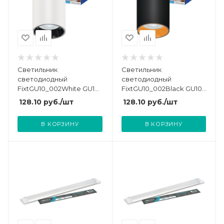
Светильник
Светильник
светодиодный
светодиодный
FixtGU10_002White GU10
FixtGU10_002Black GU10
накладной бел.
накладной черн.
128.10
руб.
/шт
128.10
руб.
/шт
КОСМОС
КОСМОС
KFixtGU10_002White
KFixtGU10_002Black
В КОРЗИНУ
В КОРЗИНУ