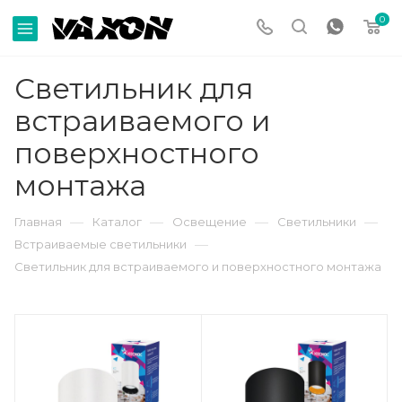
0
Светильник для
встраиваемого и
поверхностного
монтажа
—
—
—
—
Главная
Каталог
Освещение
Светильники
—
Встраиваемые светильники
Светильник для встраиваемого и поверхностного монтажа