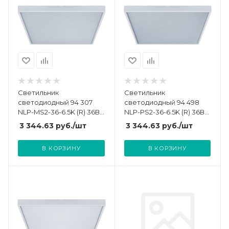
Светильник
Светильник
светодиодный 94 307
светодиодный 94 498
NLP-MS2-36-6.5K (R) 36Вт
NLP-PS2-36-6.5K (R) 36Вт
IP20 универс. рассеив.
6500К IP20 универс.
3 344.63
руб.
/шт
3 344.63
руб.
/шт
микропризма с
рассеив. призма с
драйвером (аналог
драйвером (аналог
В КОРЗИНУ
В КОРЗИНУ
ЛВО4х18) Navigator
ЛВО4х18) Navigator
94307
94498