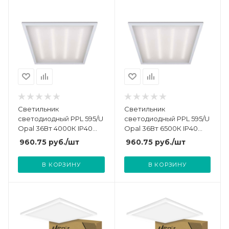
Светильник
Светильник
светодиодный PPL 595/U
светодиодный PPL 595/U
Opal 36Вт 4000К IP40
Opal 36Вт 6500К IP40
595х595х19 ДВО/ДПО
595х595х19 ДВО/ДПО
960.75
руб.
/шт
960.75
руб.
/шт
универс. рассеив. V2
универс. рассеив. V2
негорюч. с драйвером
негорюч. с драйвером
В КОРЗИНУ
В КОРЗИНУ
панель JazzWay
панель JazzWay
5005303C
5005327C