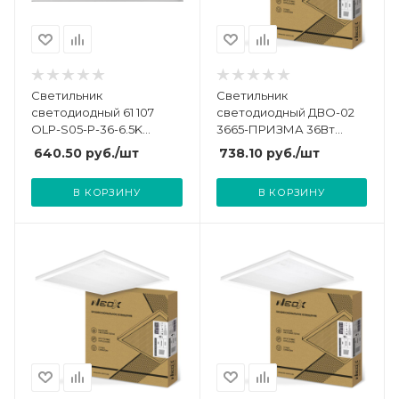
Светильник
Светильник
светодиодный 61 107
светодиодный ДВО-02
OLP-S05-P-36-6.5K
3665-ПРИЗМА 36Вт
595х595 универс.
6500К 3800лм 230В
640.50
руб.
/шт
738.10
руб.
/шт
рассеив. призма с
110лм/Вт 595х595х15
драйвером панель
универс. панель NEOX
В КОРЗИНУ
В КОРЗИНУ
(аналог ЛВО 4х18)
4690612038179
ОНЛАЙТ 61107