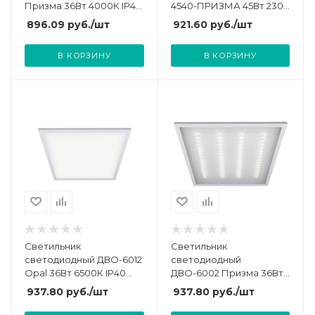
Призма 36Вт 4000К IP40
4540-ПРИЗМА 45Вт 230В
595х595х19 ДВО/ДПО
4000К 4700лм 100лм/Вт
896.09
руб.
/шт
921.60
руб.
/шт
рассеив. V2 негорюч.;
595х595х19 универс.
панель ФАZА 5033856A
панель NEOX
В КОРЗИНУ
В КОРЗИНУ
4690612037646
Светильник
Светильник
светодиодный ДВО-6012
светодиодный
Opal 36Вт 6500К IP40
ДВО-6002 Призма 36Вт
595х595х19 ДВО/ДПО
6500К IP40 595х595х19
937.80
руб.
/шт
937.80
руб.
/шт
рассеив. V2 негорюч.;
ДВО/ДПО рассеив. V2
панель ФАZА 5034525B
негорюч.; панель ФАZА