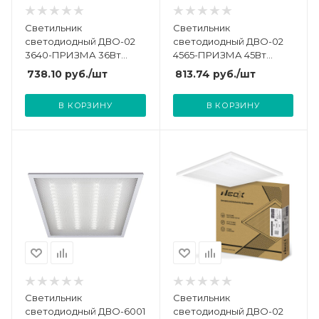
Светильник
Светильник
светодиодный ДВО-02
светодиодный ДВО-02
3640-ПРИЗМА 36Вт
4565-ПРИЗМА 45Вт
230В 4000К 3800лм
6500К 4700лм 100лм/Вт
738.10
руб.
/шт
813.74
руб.
/шт
110лм/Вт 595х595х19
230В 595х595х19 универс.
универс. панель NEOX
панель NEOX
В КОРЗИНУ
В КОРЗИНУ
4690612038162
4690612037653
Светильник
Светильник
светодиодный ДВО-6001
светодиодный ДВО-02