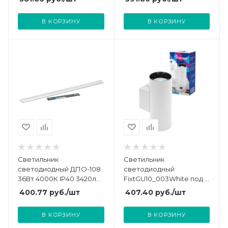
4690612051352
4690612051345
В КОРЗИНУ
В КОРЗИНУ
Светильник
Светильник
светодиодный ДПО-108
светодиодный
36Вт 4000К IP40 3420лм
FixtGU10_003White под 2
1200мм 230В NEOX
лампы GU10 накладной
400.77
руб.
/шт
407.40
руб.
/шт
4690612039183
бел. КОСМОС
KFixtGU10_003White
В КОРЗИНУ
В КОРЗИНУ