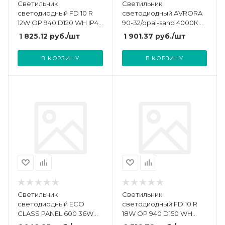
Светильник
Светильник
светодиодный FD 10 R
светодиодный AVRORA
12W OP 940 D120 WH IP44
90-32/opal-sand 4000К
145х35мм 12Вт 4000К Ra
IP20 595х595 CRI>90 CSVT
1 825.12
руб.
/шт
1 901.37
руб.
/шт
90 IP44 встраив. бел.
ЦБ000019610
даунлайт Русский Свет
В КОРЗИНУ
В КОРЗИНУ
11041023291
Светильник
Светильник
светодиодный ECO
светодиодный FD 10 R
CLASS PANEL 600 36W
18W OP 940 D150 WH
840 36Вт 4000К IP40
IP44 185х40мм 18Вт