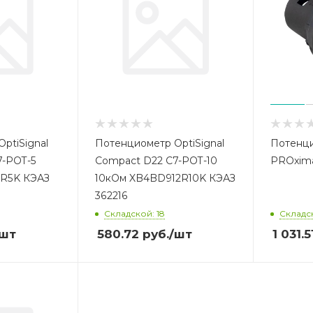
ptiSignal
Потенциометр OptiSignal
Потенц
7-POT-5
Compact D22 С7-POT-10
PROxima
R5K КЭАЗ
10кОм XB4BD912R10K КЭАЗ
362216
Складской: 18
Складск
/шт
580.72
руб.
/шт
1 031.5