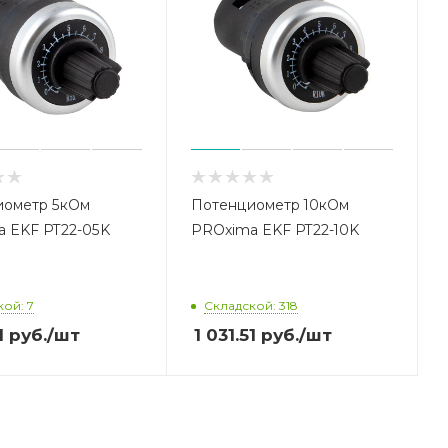
иометр 5кОм
Потенциометр 10кОм
 EKF PT22-05K
PROxima EKF PT22-10K
ой: 7
Складской: 318
1
руб.
/шт
1 031.51
руб.
/шт