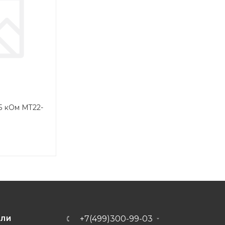
5 кОм MT22-
+7(499)300-99-03
ЕЛИ