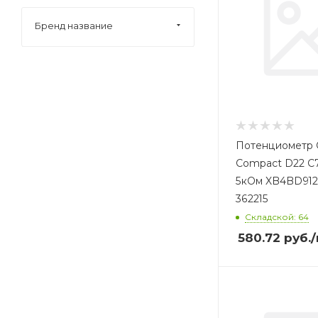
Бренд название
Потенциометр O
Compact D22 С
5кОм XB4BD912
362215
Складской: 64
580.72
руб.