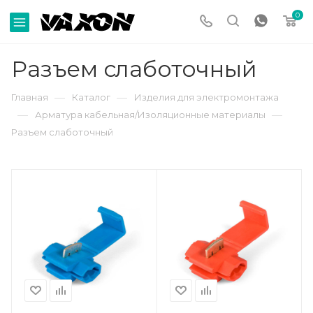
0
Разъем слаботочный
—
—
Главная
Каталог
Изделия для электромонтажа
—
—
Арматура кабельная/Изоляционные материалы
Разъем слаботочный