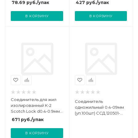
(блист.5шт) Rexant 06-
Rexant 07-5401
78.69
руб.
/упак
427
руб.
/упак
0088-A5
В КОРЗИНУ
В КОРЗИНУ
Соединитель для жил
Соединитель
изолированный К-2
одножильный 0.4-09мм
Scotch Lock d0.4-0.9мм
(уп.100шт) ССД 120501-
d2.08мм (уп.100шт)
00030
671
руб.
/упак
Rexant 07-5402
В КОРЗИНУ