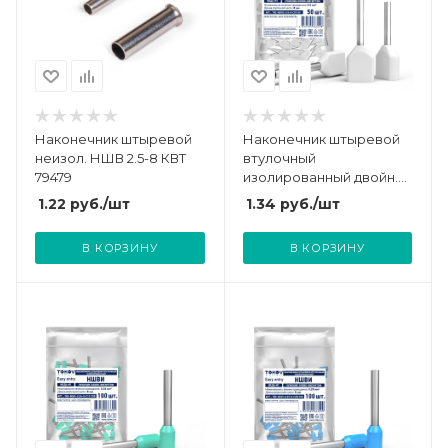
Наконечник штыревой
Наконечник штыревой
неизол. НШВ 2.5-8 КВТ
втулочный
79479
изолированный двойн.
НШВИ(2) 0.5-8 TOKOV
1.22
руб.
/шт
1.34
руб.
/шт
ELECTRIC TKE-NSVI2-0.5-
8-C01/50
В КОРЗИНУ
В КОРЗИНУ