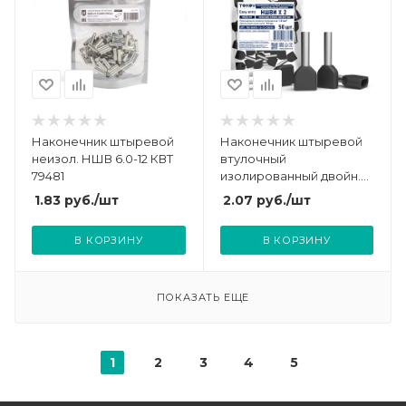
Наконечник штыревой
Наконечник штыревой
неизол. НШВ 6.0-12 КВТ
втулочный
79481
изолированный двойн.
НШВИ(2) 1.5-12 TOKOV
1.83
руб.
/шт
2.07
руб.
/шт
ELECTRIC TKE-NSVI2-1.5-
12-C05/50
В КОРЗИНУ
В КОРЗИНУ
ПОКАЗАТЬ ЕЩЕ
1
2
3
4
5