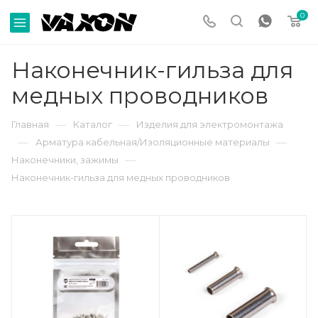
0
Наконечник-гильза для
медных проводников
—
—
Главная
Каталог
Изделия для электромонтажа
—
—
Арматура кабельная/Изоляционные материалы
—
Наконечники, зажимы
Наконечник-гильза для медных проводников