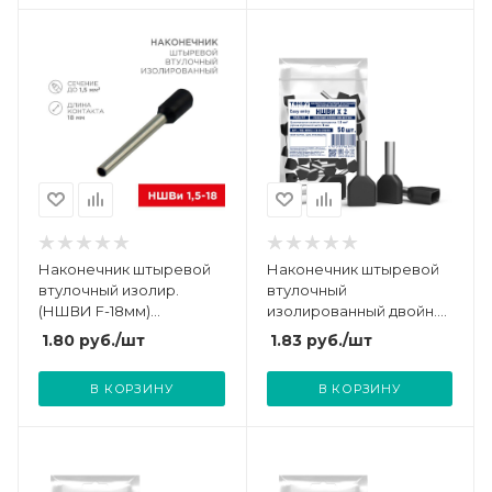
Наконечник штыревой
Наконечник штыревой
втулочный изолир.
втулочный
(НШВИ F-18мм)
изолированный двойн.
18ммх1.5кв.мм (E1518)
НШВИ(2) 1.5-8 TOKOV
1.80
руб.
/шт
1.83
руб.
/шт
черный REXANT 08-1816
ELECTRIC TKE-NSVI2-1.5-8-
C05/50
В КОРЗИНУ
В КОРЗИНУ