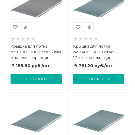
Крышка для лотка
Крышка для лотка
осн.300 L3000 сталь 1мм
осн.400 L3000 сталь
с заземл. гор. оцинк.
1.2мм с заземл. цинк-
DKC 3552510HDZ
ламель DKC 3552612ZL
7 185.60
руб.
/шт
9 781.20
руб.
/шт
В КОРЗИНУ
В КОРЗИНУ