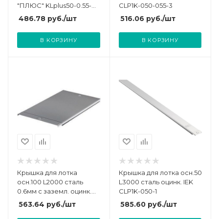
"ПЛЮС" KLplus50-0.55-
CLP1K-050-055-3
3000 оцинк. КМ PL0385
486.78
руб.
/шт
516.06
руб.
/шт
В КОРЗИНУ
В КОРЗИНУ
Крышка для лотка
Крышка для лотка осн.50
осн.100 L2000 сталь
L3000 сталь оцинк. IEK
0.6мм с заземл. оцинк.
CLP1K-050-1
DKC 35512
563.64
руб.
/шт
585.60
руб.
/шт