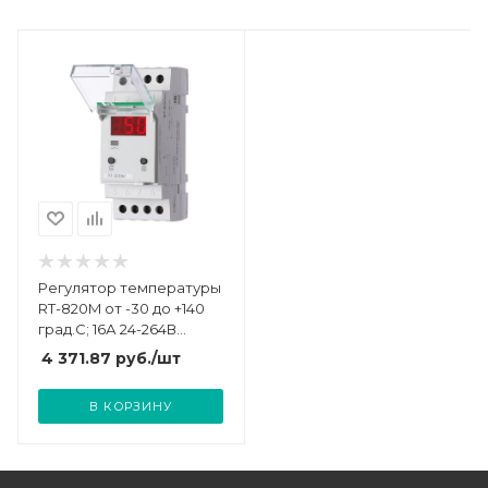
Регулятор температуры
RT-820M от -30 до +140
град.C; 16А 24-264В
DC/30-264В AC 1Z IP20
4 371.87
руб.
/шт
микропроцессорный;
многофункц.; цифровая
В КОРЗИНУ
индикация; выносной
датчик с термоус.
проводом; монтаж на
DIN-рейке 35мм F&F