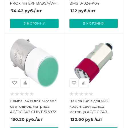
PROxima EKF BA9SA/W-
BMS10-024-K04
220V
74.42
руб.
/шт
122
руб.
/шт
В КОРЗИНУ
В КОРЗИНУ
Лампа BA9s для NP2 зел.
Лампа BA9s для NP2
светодиод. матрица
красн. светодиод.
AC/DC 24В CHINT 576972
матрица AC/DC 24В
CHINT 576969
130.20
руб.
/шт
132.60
руб.
/шт