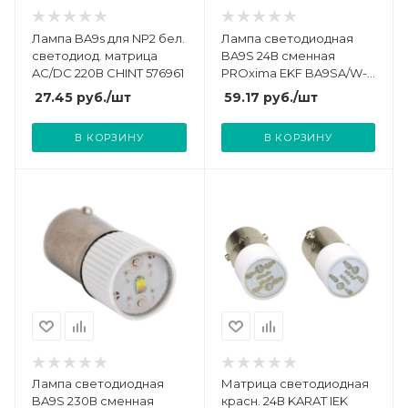
Лампа BA9s для NP2 бел.
Лампа светодиодная
светодиод. матрица
BA9S 24В сменная
AC/DC 220В CHINT 576961
PROxima EKF BA9SA/W-
24V
27.45
руб.
/шт
59.17
руб.
/шт
В КОРЗИНУ
В КОРЗИНУ
Лампа светодиодная
Матрица светодиодная
BA9S 230В сменная
красн. 24В KARAT IEK