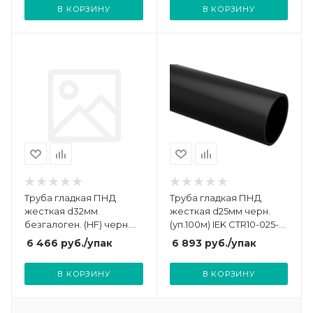
В КОРЗИНУ
В КОРЗИНУ
Труба гладкая ПНД
Труба гладкая ПНД
жесткая d32мм
жесткая d25мм черн.
безгалоген. (HF) черн.
(уп.100м) IEK CTR10-025-
(уп.100м) TOKOV
K02-100-1
6 466
руб.
/упак
6 893
руб.
/упак
ELECTRIC TKE-THG-PND-
32-100-C05
В КОРЗИНУ
В КОРЗИНУ