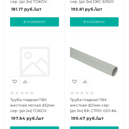
сер. (дл.3м) TOKOV
сер. (дл.3м) DKC 63920
ELECTRIC TKE-THG-PVC-
181.17
руб.
/шт
195.81
руб.
/шт
25-3-C06
В КОРЗИНУ
В КОРЗИНУ
Труба гладкая ПВХ
Труба гладкая ПВХ
жесткая легкая d32мм
жесткая d20мм сер.
сер. (дл.2м) TOKOV
(дл.3м) IEK CTR10-020-K41-
ELECTRIC TKE-THG-PVC-
093I
197.64
руб.
/шт
199.47
руб.
/шт
32-2-C06