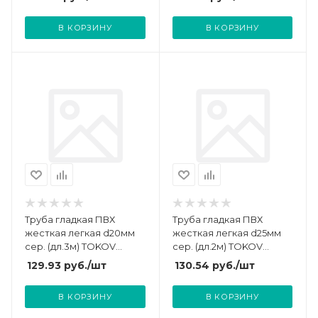
В КОРЗИНУ
В КОРЗИНУ
Труба гладкая ПВХ
Труба гладкая ПВХ
жесткая легкая d20мм
жесткая легкая d25мм
сер. (дл.3м) TOKOV
сер. (дл.2м) TOKOV
ELECTRIC TKE-THG-PVC-
ELECTRIC TKE-THG-PVC-
129.93
руб.
/шт
130.54
руб.
/шт
20-3-C06
25-2-C06
В КОРЗИНУ
В КОРЗИНУ