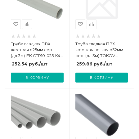
Труба гладкая ПВХ
Труба гладкая ПВХ
жесткая d25мм сер.
жесткая легкая d32мм
(дл.3м) IEK CTR10-025-K41-
сер. (дл.3м) TOKOV
060I
ELECTRIC TKE-THG-PVC-
252.54
руб.
/шт
259.86
руб.
/шт
32-3-C06
В КОРЗИНУ
В КОРЗИНУ