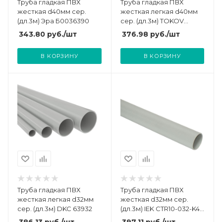
Труба гладкая ПВХ
Труба гладкая ПВХ
жесткая d40мм сер.
жесткая легкая d40мм
(дл.3м) Эра Б0036390
сер. (дл.3м) TOKOV
ELECTRIC TKE-THG-PVC-
343.80
руб.
/шт
376.98
руб.
/шт
40-3-C06
В КОРЗИНУ
В КОРЗИНУ
Труба гладкая ПВХ
Труба гладкая ПВХ
жесткая легкая d32мм
жесткая d32мм сер.
сер. (дл.3м) DKC 63932
(дл.3м) IEK CTR10-032-K41-
030I