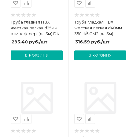
Труба гладкая ПВХ
Труба гладкая ПВХ
жесткая легкая d25мм
жесткая легкая d40мм
атмосф. сер. (дл.3м) DKC
350Н/5 СМ2 (дл.3м)
63925UF
Ruvinil 54000(3)
293.40
руб.
/шт
316.59
руб.
/шт
В КОРЗИНУ
В КОРЗИНУ