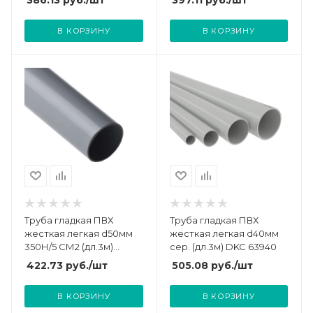
386.13
руб.
/шт
397.11
руб.
/шт
В КОРЗИНУ
В КОРЗИНУ
Труба гладкая ПВХ
Труба гладкая ПВХ
жесткая легкая d50мм
жесткая легкая d40мм
350Н/5 СМ2 (дл.3м)
сер. (дл.3м) DKC 63940
Ruvinil 55000(3)
422.73
руб.
/шт
505.08
руб.
/шт
В КОРЗИНУ
В КОРЗИНУ