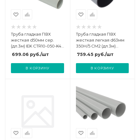
Труба гладкая ПВХ
Труба гладкая ПВХ
жесткая d50мм сер.
жесткая легкая d63мм
(дл.3м) IEK CTR10-050-K41-
350Н/5 СМ2 (дл.3м)
015I
Ruvinil 56300(3)
699.06
руб.
/шт
759.45
руб.
/шт
В КОРЗИНУ
В КОРЗИНУ