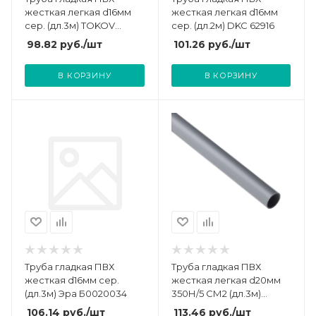
жесткая легкая d16мм
жесткая легкая d16мм
сер. (дл.3м) TOKOV
сер. (дл.2м) DKC 62916
ELECTRIC TKE-THG-PVC-
98.82
руб.
/шт
101.26
руб.
/шт
16-3-C06
В КОРЗИНУ
В КОРЗИНУ
Труба гладкая ПВХ
Труба гладкая ПВХ
жесткая d16мм сер.
жесткая легкая d20мм
(дл.3м) Эра Б0020034
350Н/5 СМ2 (дл.3м)
Ruvinil 52000(3)
106.14
руб.
/шт
113.46
руб.
/шт