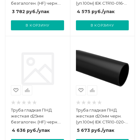
безгалоген. (HF) черн.
(уп.100м) IEK CTR10-016-
(уп.100м) TOKOV
K02-100-1
3 782
руб.
/упак
4 575
руб.
/упак
ELECTRIC TKE-THG-PND-
20-100-C05
В КОРЗИНУ
В КОРЗИНУ
Труба гладкая ПНД
Труба гладкая ПНД
жесткая d25мм
жесткая d20мм черн.
безгалоген. (HF) черн.
(уп.100м) IEK CTR10-020-
(уп.100м) TOKOV
K02-100-1
4 636
руб.
/упак
5 673
руб.
/упак
ELECTRIC TKE-THG-PND-
25-100-C05