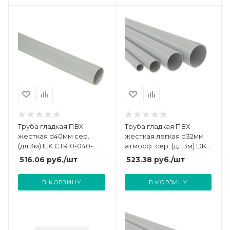
Труба гладкая ПВХ
Труба гладкая ПВХ
жесткая d40мм сер.
жесткая легкая d32мм
(дл.3м) IEK CTR10-040-
атмосф. сер. (дл.3м) DKC
K41-024I
63932UF
516.06
руб.
/шт
523.38
руб.
/шт
В КОРЗИНУ
В КОРЗИНУ