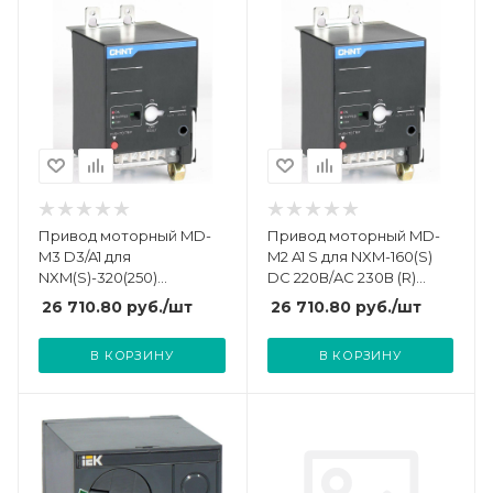
Привод моторный MD-
Привод моторный MD-
M3 D3/A1 для
M2 A1 S для NXM-160(S)
NXM(S)-320(250)
DC 220В/AC 230В (R)
DC220В/AC 230В (NEW)
CHINT 946905
26 710.80
руб.
/шт
26 710.80
руб.
/шт
(R) CHINT 331267
В КОРЗИНУ
В КОРЗИНУ