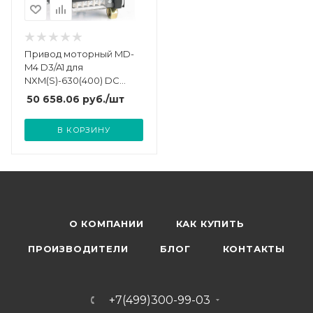
Привод моторный MD-
M4 D3/A1 для
NXM(S)-630(400) DC
220В/AC 230В (R) CHINT
50 658.06
руб.
/шт
946912
В КОРЗИНУ
О КОМПАНИИ
КАК КУПИТЬ
ПРОИЗВОДИТЕЛИ
БЛОГ
КОНТАКТЫ
+7(499)300-99-03