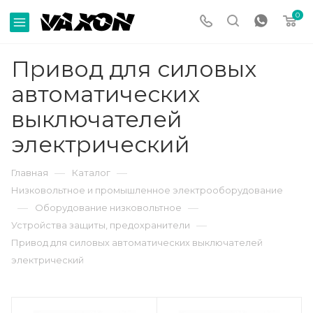
0
Привод для силовых
автоматических
выключателей
электрический
—
—
Главная
Каталог
Низковольтное и промышленное электрооборудование
—
—
Оборудование низковольтное
—
Устройства защиты, предохранители
Привод для силовых автоматических выключателей
электрический