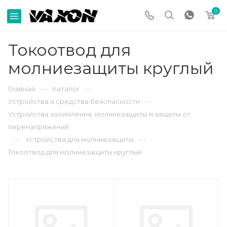
0
Токоотвод для
молниезащиты круглый
—
—
Главная
Каталог
—
Устройства и средства безопасности
Устройства заземления, молниезащиты и защиты от
перенапряжений
—
—
Устройства для молниезащиты
Токоотвод для молниезащиты круглый