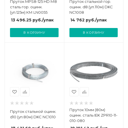
Пруток MPS8-125 HD М8
Пруток стальной гор.
сталь гор. оцинк.
оцинк. d8 (уп.110м) DKC
(уп.125м) КМ LN0055
NC1008
13 496.25
руб.
/упак
14 762
руб.
/упак
В КОРЗИНУ
В КОРЗИНУ
Пруток 10мм (80м)
Пруток стальной оцинк.
оцинк. сталь IEK ZPR10-11-
d10 (уп.80м) DKC NC1010
010-080