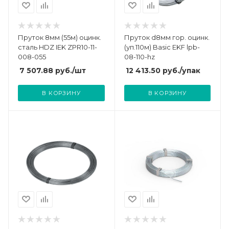
Пруток 8мм (55м) оцинк.
Пруток d8мм гор. оцинк.
сталь HDZ IEK ZPR10-11-
(уп.110м) Basic EKF lpb-
008-055
08-110-hz
7 507.88
руб.
/шт
12 413.50
руб.
/упак
В КОРЗИНУ
В КОРЗИНУ