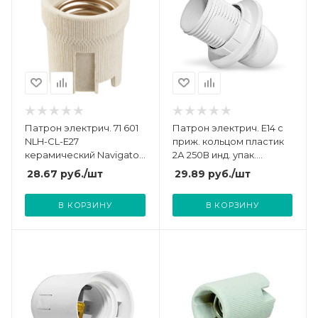
Патрон электрич. 71 601
Патрон электрич. E14 с
NLH-CL-E27
приж. кольцом пластик
керамический Navigator
2А 250В инд. упак.
71601
UNIVersal 7941531
28.67
руб.
/шт
29.89
руб.
/шт
В КОРЗИНУ
В КОРЗИНУ