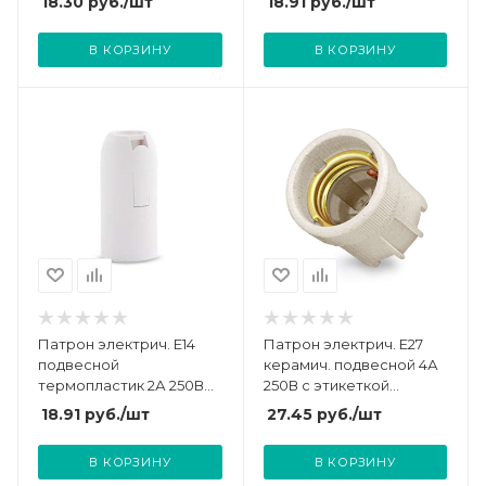
18.30
руб.
/шт
18.91
руб.
/шт
В КОРЗИНУ
В КОРЗИНУ
Патрон электрич. E14
Патрон электрич. E27
подвесной
керамич. подвесной 4А
термопластик 2А 250В
250В с этикеткой
UNIVersal 5560712
UNIVersal 5565341
18.91
руб.
/шт
27.45
руб.
/шт
В КОРЗИНУ
В КОРЗИНУ