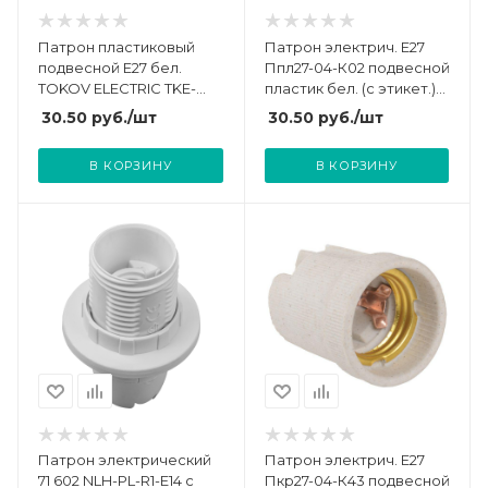
Патрон пластиковый
Патрон электрич. E27
подвесной Е27 бел.
Ппл27-04-К02 подвесной
TOKOV ELECTRIC TKE-
пластик бел. (с этикет.)
C01-PPL-27
IEK EPP10-04-01-K01
30.50
руб.
/шт
30.50
руб.
/шт
В КОРЗИНУ
В КОРЗИНУ
Патрон электрический
Патрон электрич. E27
71 602 NLH-PL-R1-E14 с
Пкр27-04-К43 подвесной