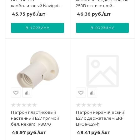
карболитовый Navigator
250В c этикеткой
71606
UNIVersal 5565167
45.75
руб.
/шт
46.36
руб.
/шт
В КОРЗИНУ
В КОРЗИНУ
Патрон пластиковый
Патрон керамический
настенный Е27 прямой
E27 с держателем EKF
бел. Rexant 11-8870
LHCe-E27-h
46.97
руб.
/шт
49.41
руб.
/шт