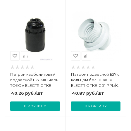
Патрон карболитовый
Патрон подвесной E27 с
подвесной E27 M10 черн.
кольцом бел. TOKOV
TOKOV ELECTRIC TKE-
ELECTRIC TKE-C01-PPL/K-
C05-PKB-27-10
27
40.26
руб.
/шт
40.87
руб.
/шт
В КОРЗИНУ
В КОРЗИНУ