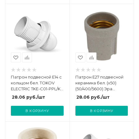
Патрон подвесной E14 с
Патрон E27 подвесной
кольцом бел. TOKOV
керамика бел. (х50)
ELECTRIC TKE-C01-PPL/K-
(50/400/5600) Эра
14
Б0043694
28.06
руб.
/шт
28.06
руб.
/шт
В КОРЗИНУ
В КОРЗИНУ