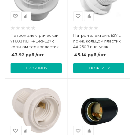
Патрон электрический
Патрон электрич. E27 с
71 603 NLH-PL-R1-E27 с
приж. кольцом пластик
кольцом термопластик
4А 250В инд. упак.
Navigator 71603
UNIVersal 7941418
43.92
руб.
/шт
45.14
руб.
/шт
В КОРЗИНУ
В КОРЗИНУ