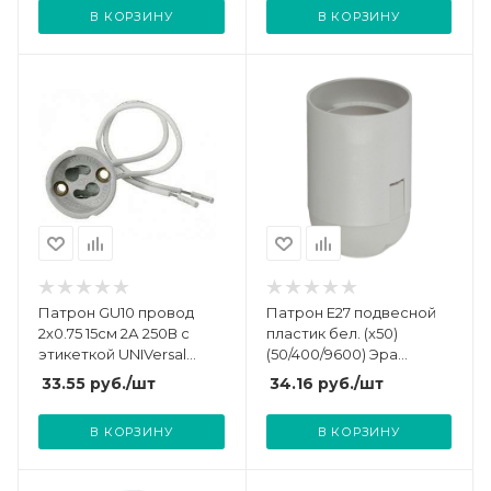
В КОРЗИНУ
В КОРЗИНУ
Патрон GU10 провод
Патрон E27 подвесной
2х0.75 15см 2А 250В с
пластик бел. (х50)
этикеткой UNIVersal
(50/400/9600) Эра
5560718
Б0043749
33.55
руб.
/шт
34.16
руб.
/шт
В КОРЗИНУ
В КОРЗИНУ