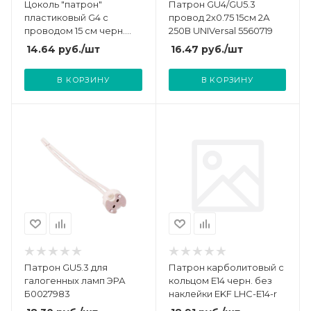
Цоколь "патрон"
Патрон GU4/GU5.3
пластиковый G4 с
провод 2х0.75 15см 2А
проводом 15 см черн.
250В UNIVersal 5560719
Rexant 11-8895
14.64
руб.
/шт
16.47
руб.
/шт
В КОРЗИНУ
В КОРЗИНУ
Патрон GU5.3 для
Патрон карболитовый с
галогенных ламп ЭРА
кольцом Е14 черн. без
Б0027983
наклейки EKF LHC-E14-r