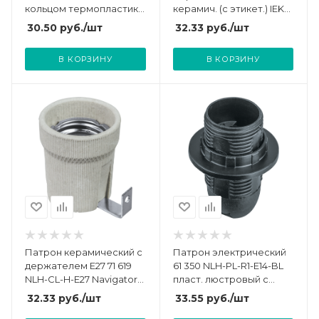
кольцом термопластик
керамич. (с этикет.) IEK
Navigator 71602
EPC10-04-01-K01
30.50
руб.
/шт
32.33
руб.
/шт
В КОРЗИНУ
В КОРЗИНУ
Патрон керамический с
Патрон электрический
держателем E27 71 619
61 350 NLH-PL-R1-E14-BL
NLH-CL-H-E27 Navigator
пласт. люстровый с
71619
кольцом Navigator 61350
32.33
руб.
/шт
33.55
руб.
/шт