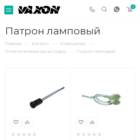
0
Патрон ламповый
—
—
—
Главная
Каталог
Освещение
—
Осветительные аксессуары
Патрон ламповый