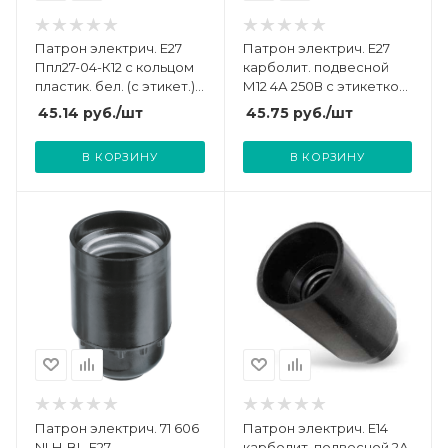
Патрон электрич. E27
Патрон электрич. E27
Ппл27-04-К12 с кольцом
карболит. подвесной
пластик. бел. (с этикет.)
М12 4А 250В c этикеткой
IEK EPP11-04-01-K01
UNIVersal 5565204
45.14
руб.
/шт
45.75
руб.
/шт
В КОРЗИНУ
В КОРЗИНУ
Патрон электрич. 71 606
Патрон электрич. E14
NLH-BL-E27
карболит. подвесной 2А