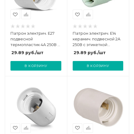
Патрон электрич. E27
Патрон электрич. E14
подвесной
керамич. подвесной 2А
термопластик 4А 250В с
250В c этикеткой
этикеткой UNIVersal
UNIVersal 5565327
29.89
руб.
/шт
29.89
руб.
/шт
5560710
В КОРЗИНУ
В КОРЗИНУ