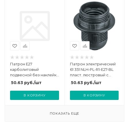
Патрон E27
Патрон электрический
карболитовый
61 351 NLH-PL-R1-E27-BL
подвесной без наклейки
пласт. люстровый с
черн. EKF LHC-E27-s
кольцом Navigator 61351
50.63
руб.
/шт
50.63
руб.
/шт
В КОРЗИНУ
В КОРЗИНУ
ПОКАЗАТЬ ЕЩЕ