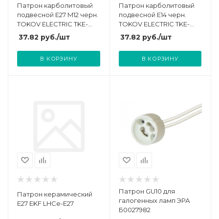
Патрон карболитовый
Патрон карболитовый
подвесной E27 M12 черн.
подвесной E14 черн.
TOKOV ELECTRIC TKE-
TOKOV ELECTRIC TKE-
C05-PKB-27-12
C05-PKB-14
37.82
руб.
/шт
37.82
руб.
/шт
В КОРЗИНУ
В КОРЗИНУ
Патрон GU10 для
Патрон керамический
галогенных ламп ЭРА
E27 EKF LHCe-E27
Б0027982