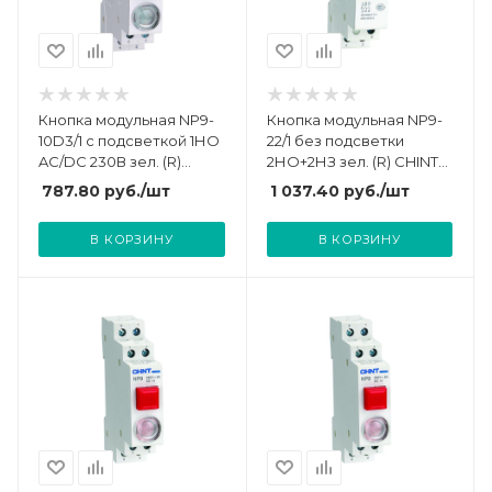
Кнопка модульная NP9-
Кнопка модульная NP9-
10D3/1 с подсветкой 1НО
22/1 без подсветки
AC/DC 230В зел. (R)
2НО+2НЗ зел. (R) CHINT
CHINT 584054
584074
787.80
руб.
/шт
1 037.40
руб.
/шт
В КОРЗИНУ
В КОРЗИНУ