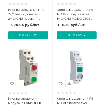
Кнопка модульная NP9-
Кнопка модульная NP9-
22/2 без подсветки
12D3/2 с подсветкой
2НО+2НЗ красн. (R)
1НО+2НЗ AC/DC 230В
CHINT 584105
красн. (R) CHINT 584047
1 076.04
руб.
/шт
1 111.20
руб.
/шт
В КОРЗИНУ
В КОРЗИНУ
Кнопка управления
Кнопка модульная NP9-
модульная КМУ 11 IEK
12D3/1 с подсветкой