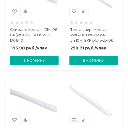
Спираль монтаж. СМ-06-
Лента спир. монтаж.
04 (уп.10м) IEK USWB-
SWB-06 D=6мм d4
D06-10
(уп.10м) EKF plc-swb-06
193.98
руб.
/упак
250.71
руб.
/упак
В КОРЗИНУ
В КОРЗИНУ