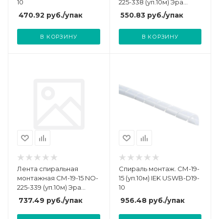
10
225-338 (уп.10м) Эра
Б0066682
470.92
руб.
/упак
550.83
руб.
/упак
В КОРЗИНУ
В КОРЗИНУ
Лента спиральная
Спираль монтаж. СМ-19-
монтажная СМ-19-15 NO-
15 (уп.10м) IEK USWB-D19-
225-339 (уп.10м) Эра
10
Б0066714
737.49
руб.
/упак
956.48
руб.
/упак