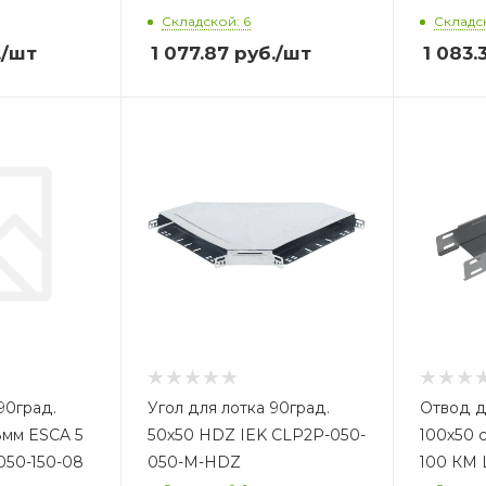
Складской: 6
Складс
.
/шт
1 077.87
руб.
/шт
1 083.
90град.
Угол для лотка 90град.
Отвод д
8мм ESCA 5
50х50 HDZ IEK CLP2P-050-
100х50 
050-150-08
050-M-HDZ
100 КМ 