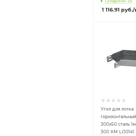
Складской: 20
1 116.91
руб.
/
Угол для лотка
горизонтальный
300х50 сталь 1
300 КМ LO0141