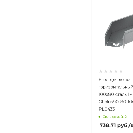
Угол для лотка
горизонтальный
100х80 сталь 1
GLplus90-80-1
PL0433
Складской: 2
738.71
руб.
/