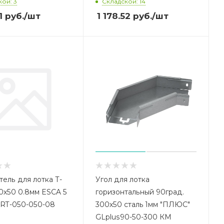
ой: 3
Складской: 14
1
руб.
/шт
1 178.52
руб.
/шт
тель для лотка Т-
Угол для лотка
50х50 0.8мм ESCA 5
горизонтальный 90град.
-RT-050-050-08
300х50 сталь 1мм "ПЛЮС"
GLplus90-50-300 КМ