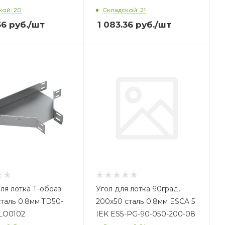
кой: 20
Складской: 21
36
руб.
/шт
1 083.36
руб.
/шт
ля лотка Т-образ.
Угол для лотка 90град.
сталь 0.8мм TD50-
200х50 сталь 0.8мм ESCA 5
LO0102
IEK ES5-PG-90-050-200-08