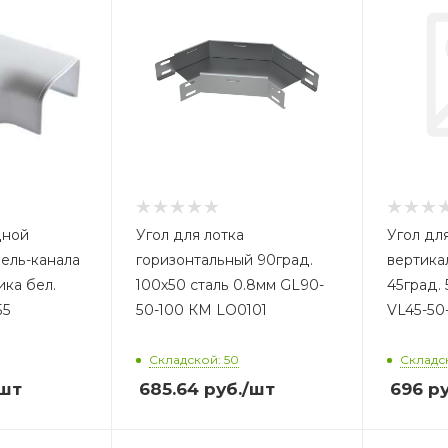
дной
Угол для лотка
Угол дл
бель-канала
горизонтальный 90град.
вертика
ика бел.
100х50 сталь 0.8мм GL90-
45град.
55
50-100 КМ LO0101
VL45-50
Складской: 50
Складск
шт
685.64
руб.
/шт
696
ру