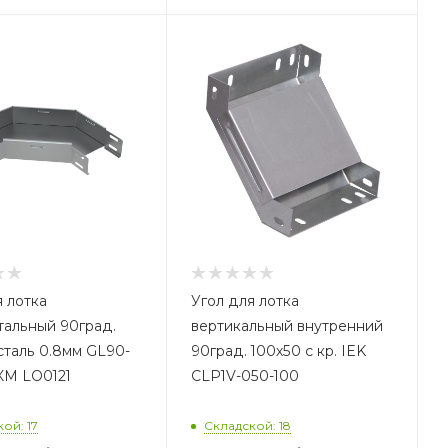
я лотка
Угол для лотка
тальный 90град.
вертикальный внутренний
сталь 0.8мм GL90-
90град. 100х50 с кр. IEK
КМ LO0121
CLP1V-050-100
ой: 17
Складской: 18