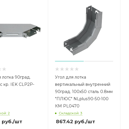
я лотка 90град.
Угол для лотка
с кр. IEK CLP2P-
вертикальный внутренний
90град. 100х50 сталь 0.8мм
"ПЛЮС" NLplus90-50-100
КМ PL0470
ой: 2
Складской: 3
0
руб.
/шт
867.42
руб.
/шт