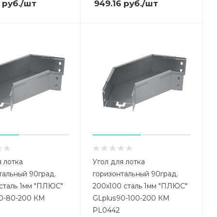
руб.
/шт
949.16
руб.
/шт
я лотка
Угол для лотка
тальный 90град.
горизонтальный 90град.
сталь 1мм "ПЛЮС"
200х100 сталь 1мм "ПЛЮС"
0-80-200 КМ
GLplus90-100-200 КМ
PL0442