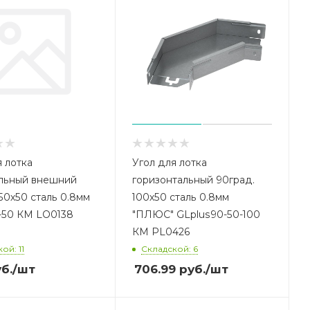
я лотка
Угол для лотка
льный внешний
горизонтальный 90град.
 50х50 сталь 0.8мм
100х50 сталь 0.8мм
-50 КМ LO0138
"ПЛЮС" GLplus90-50-100
КМ PL0426
ой: 11
Складской: 6
б.
/шт
706.99
руб.
/шт