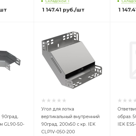
Складской: 1
Складск
шт
1 147.41
руб.
/шт
1 147.4
Угол для лотка
Ответви
 90град.
вертикальный внутренний
образ. 
мм GL90-50-
90град. 200х50 с кр. IEK
IEK ES5
CLP1V-050-200