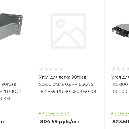
Угол для лотка 90град.
Угол дл
 90град.
50х50 сталь 0.8мм ESCA 5
100х100 
мм "ПЛЮС"
IEK ES5-PG-90-050-050-08
100-100
00 КМ
Складской: 20
Складск
шт
804.59
руб.
/шт
823.5