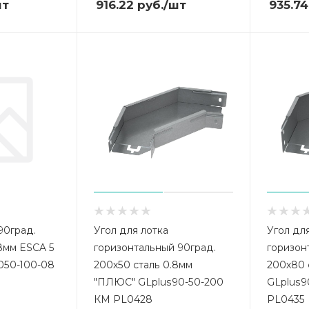
шт
916.22
руб.
/шт
935.74
90град.
Угол для лотка
Угол дл
.8мм ESCA 5
горизонтальный 90град.
горизон
050-100-08
200х50 сталь 0.8мм
200х80 
"ПЛЮС" GLplus90-50-200
GLplus9
КМ PL0428
PL0435