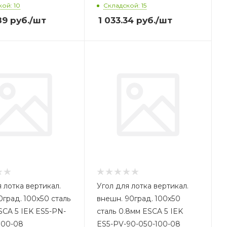
ой: 10
Складской: 15
89
руб.
/шт
1 033.34
руб.
/шт
 лотка вертикал.
Угол для лотка вертикал.
0град. 100х50 сталь
внешн. 90град. 100х50
SCA 5 IEK ES5-PN-
сталь 0.8мм ESCA 5 IEK
100-08
ES5-PV-90-050-100-08