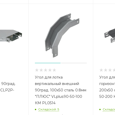
Угол для лотка
Угол дл
 90град.
вертикальный внешний
горизон
K CLP2P-
90град. 100х50 сталь 0.8мм
200х50 
"ПЛЮС" VLplus90-50-100
50-200 
КМ PL0514
Складской: 5
Складск