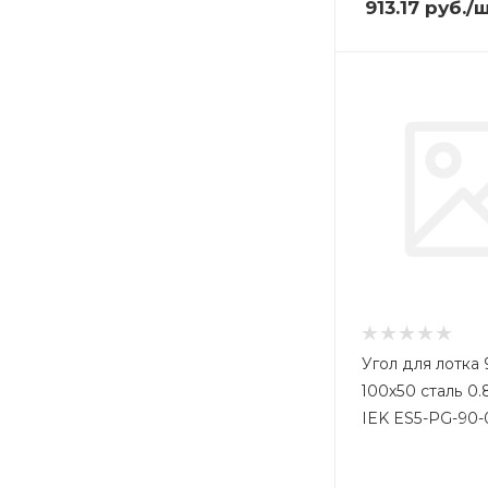
913.17
руб.
/
Угол для лотка 
100х50 сталь 0
IEK ES5-PG-90-