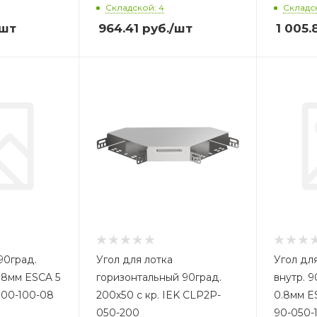
Складской: 4
Складск
/шт
964.41
руб.
/шт
1 005.
90град.
Угол для лотка
Угол для
0.8мм ESCA 5
горизонтальный 90град.
внутр. 9
100-100-08
200х50 с кр. IEK CLP2P-
0.8мм E
050-200
90-050-