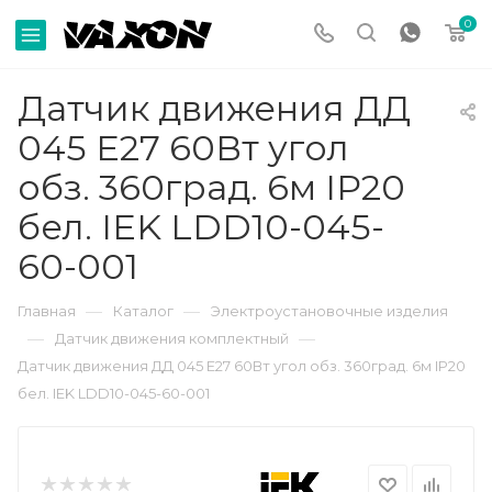
0
Датчик движения ДД
045 E27 60Вт угол
обз. 360град. 6м IP20
бел. IEK LDD10-045-
60-001
—
—
Главная
Каталог
Электроустановочные изделия
—
—
Датчик движения комплектный
Датчик движения ДД 045 E27 60Вт угол обз. 360град. 6м IP20
бел. IEK LDD10-045-60-001