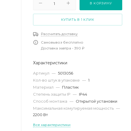
В КОРЗИНУ
КУПИТЬ В 1 КЛИК
Рассчитать доставку
Самовывоз бесплатно
Доставка завтра - 390 ₽
Характеристики
Артикул
—
5013056
Кол-во штук в упаковке
—
1
Материал
—
Пластик
Степень защиты IP
—
IP44
Способ монтажа
—
Открытой установки
Максимальная комутируемая мощность
—
2200 Вт
Все характеристики