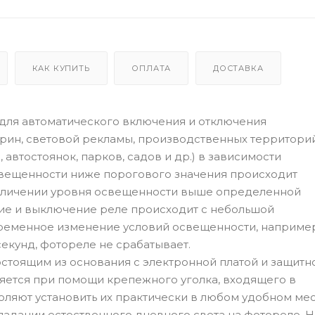
КАК КУПИТЬ
ОПЛАТА
ДОСТАВКА
ля автоматического включения и отключения
трин, световой рекламы, производственных территорий
автостоянок, парков, садов и др.) в зависимости
свещенности ниже порогового значения происходит
величении уровня освещенности выше определенной
ие и выключение реле происходит с небольшой
временное изменение условий освещенности, например
екунд, фотореле не срабатывает.
стоящим из основания с электронной платой и защитн
яется при помощи крепежного уголка, входящего в
ляют установить их практически в любом удобном мес
падании естественного дневного света на фотореле. Н