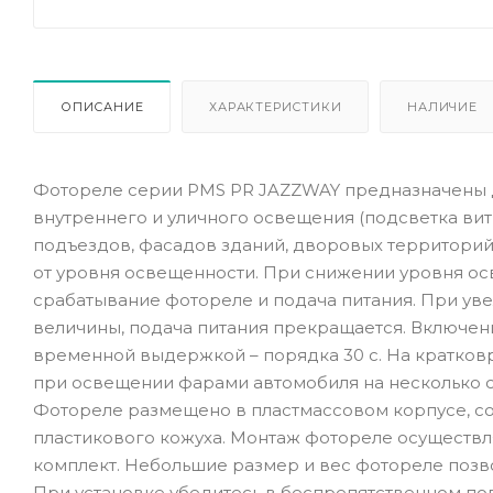
ОПИСАНИЕ
ХАРАКТЕРИСТИКИ
НАЛИЧИЕ
Фотореле серии PMS PR JAZZWAY предназначены д
внутреннего и уличного освещения (подсветка ви
подъездов, фасадов зданий, дворовых территорий, 
от уровня освещенности. При снижении уровня о
срабатывание фотореле и подача питания. При у
величины, подача питания прекращается. Включен
временной выдержкой – порядка 30 с. На кратко
при освещении фарами автомобиля на несколько с
Фотореле размещено в пластмассовом корпусе, со
пластикового кожуха. Монтаж фотореле осуществл
комплект. Небольшие размер и вес фотореле позво
При установке убедитесь в беспрепятственном по