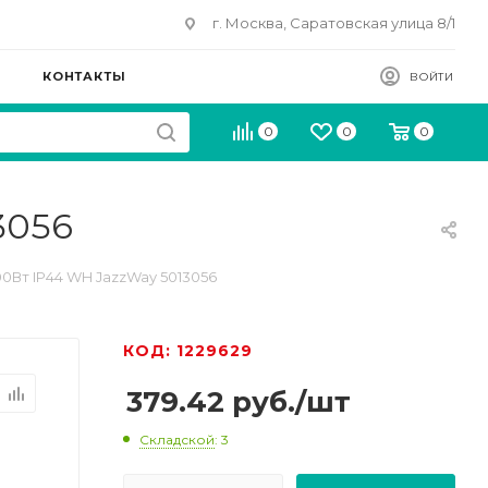
г. Москва, Саратовская улица 8/1
КОНТАКТЫ
ВОЙТИ
0
0
0
3056
0Вт IP44 WH JazzWay 5013056
КОД: 1229629
379.42
руб.
/шт
Складской
: 3