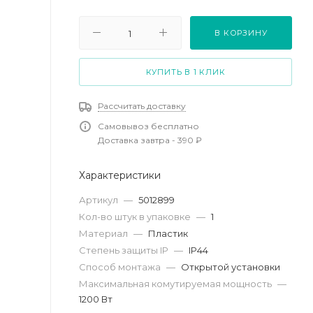
В КОРЗИНУ
КУПИТЬ В 1 КЛИК
Рассчитать доставку
Самовывоз бесплатно
Доставка завтра - 390 ₽
Характеристики
Артикул
—
5012899
Кол-во штук в упаковке
—
1
Материал
—
Пластик
Степень защиты IP
—
IP44
Способ монтажа
—
Открытой установки
Максимальная комутируемая мощность
—
1200 Вт