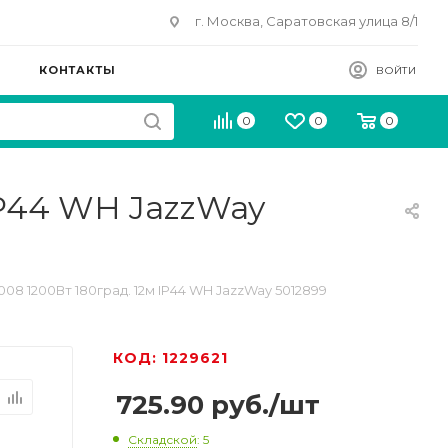
г. Москва, Саратовская улица 8/1
КОНТАКТЫ
ВОЙТИ
0
0
0
IP44 WH JazzWay
08 1200Вт 180град. 12м IP44 WH JazzWay 5012899
КОД: 1229621
725.90
руб.
/шт
Складской
: 5