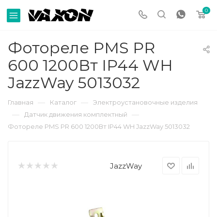
0
Фотореле PMS PR
600 1200Вт IP44 WH
JazzWay 5013032
—
—
Главная
Каталог
Электроустановочные изделия
—
—
Датчик движения комплектный
Фотореле PMS PR 600 1200Вт IP44 WH JazzWay 5013032
JazzWay