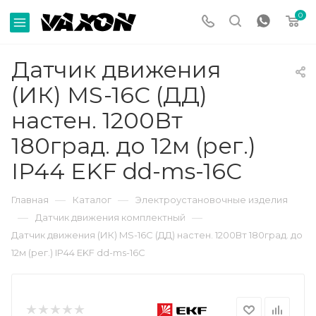
0
Датчик движения
(ИК) MS-16C (ДД)
настен. 1200Вт
180град. до 12м (рег.)
IP44 EKF dd-ms-16C
—
—
Главная
Каталог
Электроустановочные изделия
—
—
Датчик движения комплектный
Датчик движения (ИК) MS-16C (ДД) настен. 1200Вт 180град. до
12м (рег.) IP44 EKF dd-ms-16C