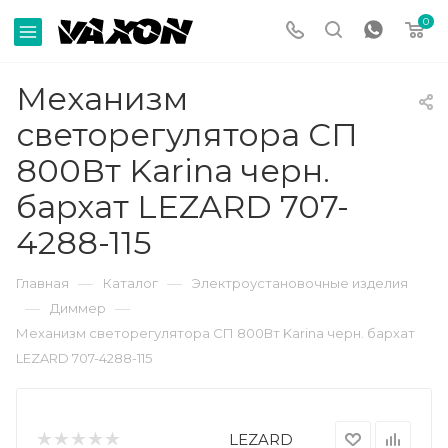
0
Механизм
светорегулятора СП
800Вт Karina черн.
бархат LEZARD 707-
4288-115
—
—
Главная
Каталог
Электроустановочные изделия
—
—
Диммер
Механизм светорегулятора СП 800Вт Karina черн. бархат
LEZARD 707-4288-115
LEZARD