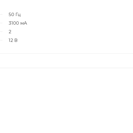
50 Гц
3100 мА
2
12 В