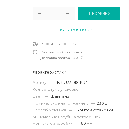
В КОРЗИНУ
КУПИТЬ В 1 КЛИК
Рассчитать доставку
Самовывоз бесплатно
Доставка завтра - 390 ₽
Характеристики
Артикул
—
BR-U22-018-K37
Кол-во штук в упаковке
—
1
Цвет
—
Шампань
Номинальное напряжение с
—
230 В
Способ монтажа
—
Скрытой установки
Минимальная глубина встроенной
монтажной коробки
—
60 мм