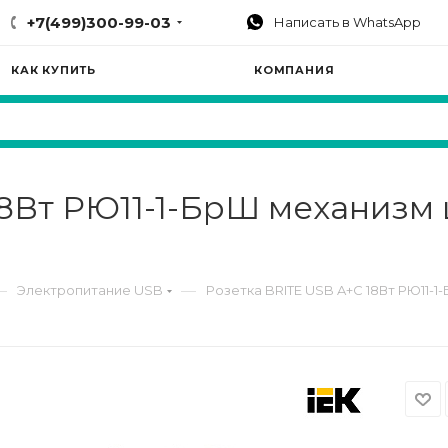
+7(499)300-99-03
Написать в WhatsApp
КАК КУПИТЬ
КОМПАНИЯ
18Вт РЮ11-1-БрШ механизм
—
—
Электропитание USB
Розетка BRITE USB A+C 18Вт РЮ11-1