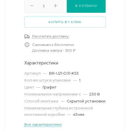
В КОРЗИНУ
КУПИТЬ В 1 КЛИК
Рассчитать доставку
Самовывоз бесплатно
Доставка завтра - 390 ₽
Характеристики
Артикул
—
BR-U21-D31-K53
Кол-во штук в упаковке
—
1
Цвет
—
Графит
Номинальное напряжение с
—
230 В
Способ монтажа
—
Скрытой установки
Минимальная глубина встроенной
монтажной коробки
—
45 мм
Все характеристики