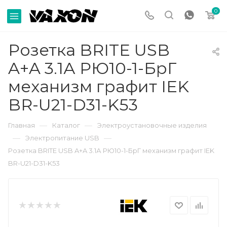
0
Розетка BRITE USB
A+A 3.1А РЮ10-1-БрГ
механизм графит IEK
BR-U21-D31-K53
—
—
Главная
Каталог
Электроустановочные изделия
—
—
Электропитание USB
Розетка BRITE USB A+A 3.1А РЮ10-1-БрГ механизм графит IEK
BR-U21-D31-K53