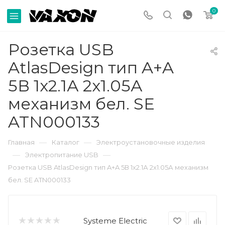
0
Розетка USB
AtlasDesign тип A+A
5В 1х2.1А 2х1.05А
механизм бел. SE
ATN000133
—
—
Главная
Каталог
Электроустановочные изделия
—
—
Электропитание USB
Розетка USB AtlasDesign тип A+A 5В 1х2.1А 2х1.05А механизм
бел. SE ATN000133
Systeme Electric