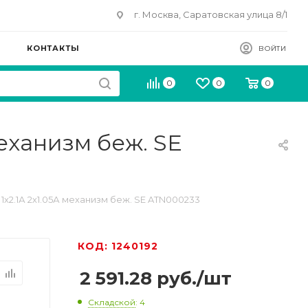
г. Москва, Саратовская улица 8/1
КОНТАКТЫ
ВОЙТИ
0
0
0
механизм беж. SE
 1х2.1А 2х1.05А механизм беж. SE ATN000233
КОД: 1240192
2 591.28
руб.
/шт
Складской
: 4