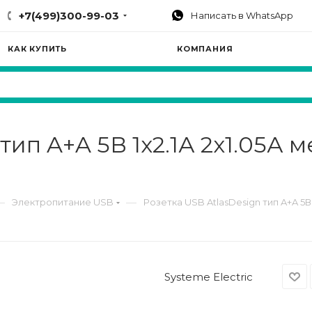
+7(499)300-99-03
Написать в WhatsApp
КАК КУПИТЬ
КОМПАНИЯ
тип A+A 5В 1х2.1А 2х1.05А 
—
—
Электропитание USB
Розетка USB AtlasDesign тип A+A 5В
Systeme Electric