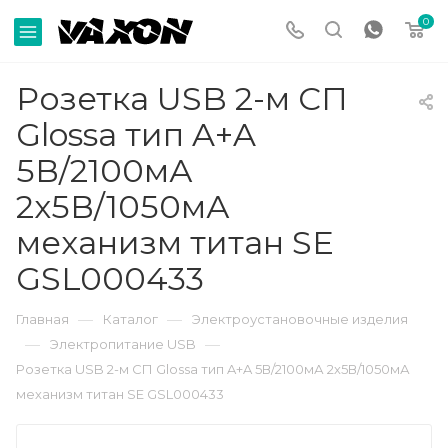
0
Розетка USB 2-м СП
Glossa тип A+A
5В/2100мА
2х5В/1050мА
механизм титан SE
GSL000433
—
—
Главная
Каталог
Электроустановочные изделия
—
—
Электропитание USB
Розетка USB 2-м СП Glossa тип A+A 5В/2100мА 2х5В/1050мА
механизм титан SE GSL000433