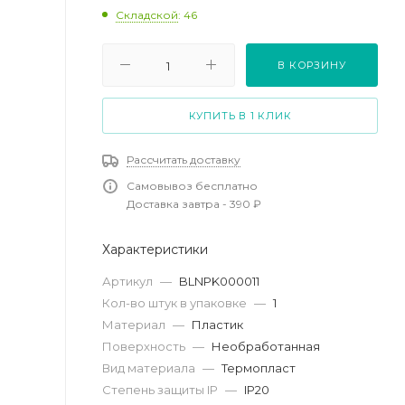
Складской
: 46
В КОРЗИНУ
КУПИТЬ В 1 КЛИК
Рассчитать доставку
Самовывоз бесплатно
Доставка завтра - 390 ₽
Характеристики
Артикул
—
BLNPK000011
Кол-во штук в упаковке
—
1
Материал
—
Пластик
Поверхность
—
Необработанная
Вид материала
—
Термопласт
Степень защиты IP
—
IP20