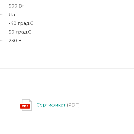
500 Вт
Да
-40 град.C
50 град.C
230 В
Сертификат
(PDF)