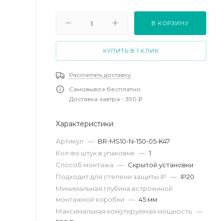
В КОРЗИНУ
КУПИТЬ В 1 КЛИК
Рассчитать доставку
Самовывоз бесплатно
Доставка завтра - 390 ₽
Характеристики
Артикул
—
BR-MS10-N-150-05-K47
Кол-во штук в упаковке
—
1
Способ монтажа
—
Скрытой установки
Подходит для степени защиты IP
—
IP20
Минимальная глубина встроенной
монтажной коробки
—
45 мм
Максимальная комутируемая мощность
—