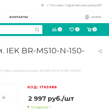
г. Москва, Саратовская улица 8/1
КОНТАКТЫ
ВОЙТИ
0
0
0
 IEK BR-MS10-N-150-
-1-БрА механизм алюм. IEK BR-MS10-N-150-05-K47
КОД: 1765988
2 997
руб.
/шт
Складской
: 1