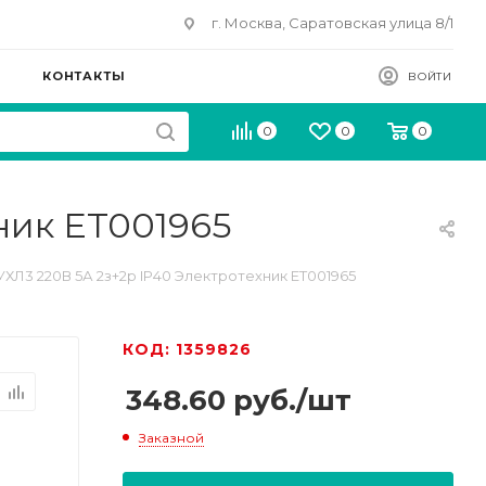
г. Москва, Саратовская улица 8/1
КОНТАКТЫ
ВОЙТИ
0
0
0
ник ET001965
УХЛ3 220В 5А 2з+2р IP40 Электротехник ET001965
КОД: 1359826
348.60
руб.
/шт
Заказной