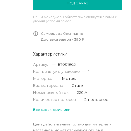
ПОД ЗАКАЗ
Наши менеджеры обязательно свяжутся с вами и
уточнят условия заказа
Самовывоз бесплатно
Доставка завтра - 390 ₽
Характеристики
Артикул
—
ET001965
Кол-во штук в упаковке
—
1
Материал
—
Металл
Вид материала
—
Сталь
Номинальный ток
—
220 А
Количество полюсов
—
2-полюсное
Все характеристики
Цена действительна только для интернет-
магазина и может отличаться от цен в