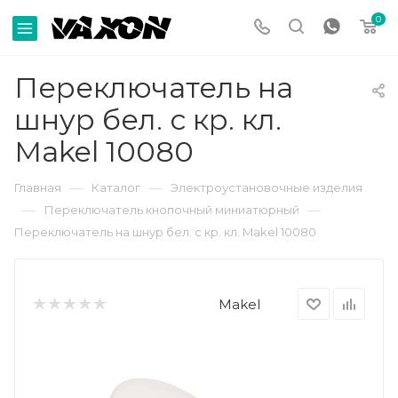
0
Переключатель на
шнур бел. с кр. кл.
Makel 10080
—
—
Главная
Каталог
Электроустановочные изделия
—
—
Переключатель кнопочный миниатюрный
Переключатель на шнур бел. с кр. кл. Makel 10080
Makel