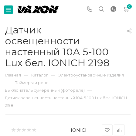
0
Датчик
освещенности
настенный 10А 5-100
Lux бел. IONICH 2198
—
—
Главная
Каталог
Электроустановочные изделия
—
—
Таймеры и реле
—
Выключатель сумеречный (фотореле)
Датчик освещенности настенный 10А 5-100 Lux бел. IONICH
2198
IONICH