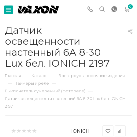
0
Датчик
освещенности
настенный 6А 8-30
Lux бел. IONICH 2197
—
—
Главная
Каталог
Электроустановочные изделия
—
—
Таймеры и реле
—
Выключатель сумеречный (фотореле)
Датчик освещенности настенный 6А 8-30 Lux бел. IONICH
2197
IONICH