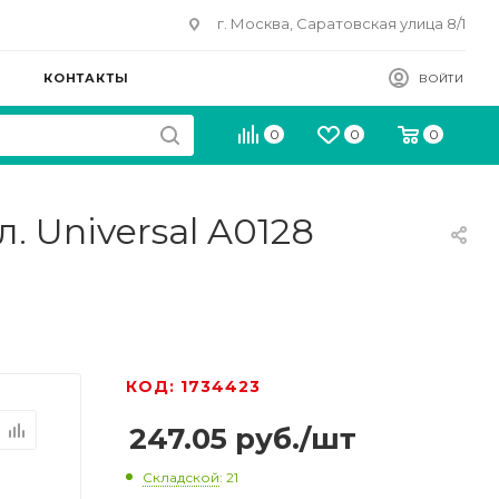
г. Москва, Саратовская улица 8/1
КОНТАКТЫ
ВОЙТИ
0
0
0
. Universal A0128
КОД: 1734423
247.05
руб.
/шт
Складской
: 21