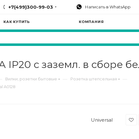
+7(499)300-99-03
Написать в WhatsApp
КАК КУПИТЬ
КОМПАНИЯ
 IP20 с заземл. в сборе бел
—
—
—
Вилки, розетки бытовые
Розетка штепсельная
al A0128
Universal