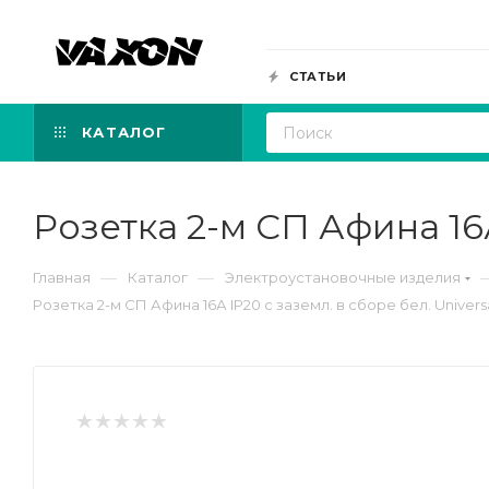
СТАТЬИ
КАТАЛОГ
Розетка 2-м СП Афина 16А
—
—
Главная
Каталог
Электроустановочные изделия
Розетка 2-м СП Афина 16А IP20 с заземл. в сборе бел. Univers