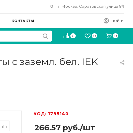
г. Москва, Саратовская улица 8/1
КОНТАКТЫ
ВОЙТИ
0
0
0
ы с заземл. бел. IEK
КОД: 1795140
266.57
руб.
/шт