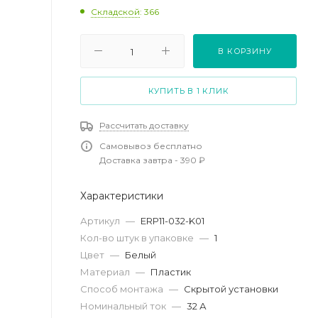
Складской
: 366
В КОРЗИНУ
КУПИТЬ В 1 КЛИК
Рассчитать доставку
Самовывоз бесплатно
Доставка завтра - 390 ₽
Характеристики
Артикул
—
ERP11-032-K01
Кол-во штук в упаковке
—
1
Цвет
—
Белый
Материал
—
Пластик
Способ монтажа
—
Скрытой установки
Номинальный ток
—
32 А