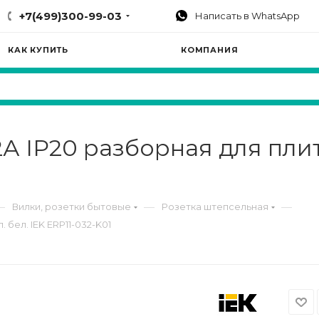
+7(499)300-99-03
Написать в WhatsApp
КАК КУПИТЬ
КОМПАНИЯ
2А IP20 разборная для плит
—
—
—
Вилки, розетки бытовые
Розетка штепсельная
 бел. IEK ERP11-032-K01