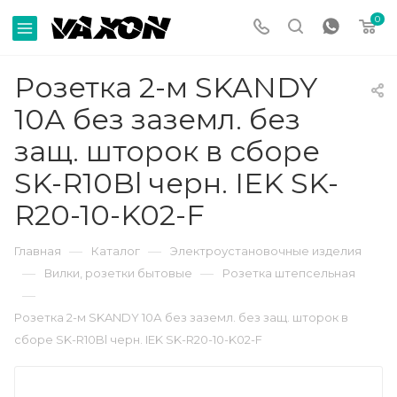
0
Розетка 2-м SKANDY
10А без заземл. без
защ. шторок в сборе
SK-R10Bl черн. IEK SK-
R20-10-K02-F
—
—
Главная
Каталог
Электроустановочные изделия
—
—
Вилки, розетки бытовые
Розетка штепсельная
—
Розетка 2-м SKANDY 10А без заземл. без защ. шторок в
сборе SK-R10Bl черн. IEK SK-R20-10-K02-F