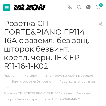
0
Розетка СП
FORTE&PIANO FP114
16А с заземл. без защ.
шторок безвинт.
крепл. черн. IEK FP-
R11-16-1-K02
—
—
Главная
Каталог
Электроустановочные изделия
—
—
Вилки, розетки бытовые
Розетка штепсельная
—
Розетка СП FORTE&PIANO FP114 16А с заземл. без защ.
шторок безвинт. крепл. черн. IEK FP-R11-16-1-K02