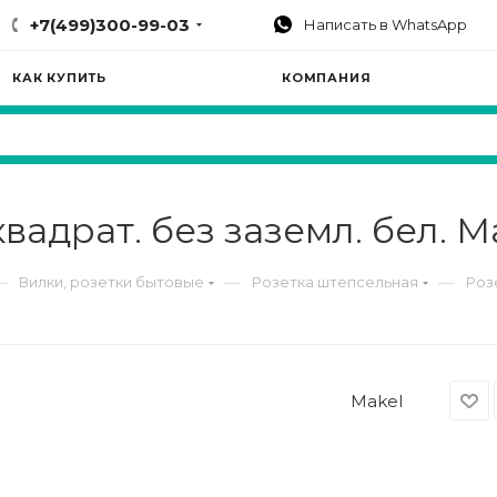
+7(499)300-99-03
Написать в WhatsApp
КАК КУПИТЬ
КОМПАНИЯ
квадрат. без заземл. бел. M
—
—
—
Вилки, розетки бытовые
Розетка штепсельная
Розе
Makel