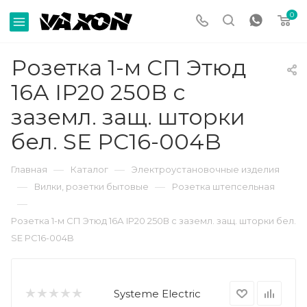
0
Розетка 1-м СП Этюд
16А IP20 250В с
заземл. защ. шторки
бел. SE PC16-004B
—
—
Главная
Каталог
Электроустановочные изделия
—
—
Вилки, розетки бытовые
Розетка штепсельная
—
Розетка 1-м СП Этюд 16А IP20 250В с заземл. защ. шторки бел.
SE PC16-004B
Systeme Electric